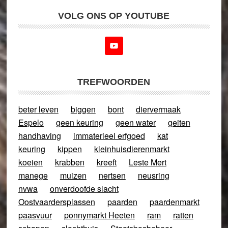
VOLG ONS OP YOUTUBE
TREFWOORDEN
beter leven
biggen
bont
diervermaak
Espelo
geen keuring
geen water
geiten
handhaving
immaterieel erfgoed
kat
keuring
kippen
kleinhuisdierenmarkt
koeien
krabben
kreeft
Leste Mert
manege
muizen
nertsen
neusring
nvwa
onverdoofde slacht
Oostvaardersplassen
paarden
paardenmarkt
paasvuur
ponnymarkt Heeten
ram
ratten