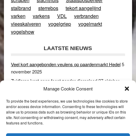
schapen
slachthuis
Staatsbosbeheer
stalbrand
sterrebos
tekort aangelijnd
varken
varkens
VDL
verbranden
vleeskalveren
vogelgriep
vogelmarkt
vogelshow
LAATSTE NIEUWS
Veel kort aangebonden veulens op paardenmarkt Hedel
5
november 2025
Zuidlaren kent geen feest zonder dierenleed
27 oktober
2025
Manage Cookie Consent
Ruim 150 koeien kwamen in gevaar bij stalbrand in
To provide the best experiences, we use technologies like cookies to store
Rijswijk (Gld)
2 december 2024
and/or access device information. Consenting to these technologies will
allow us to process data such as browsing behavior or unique IDs on this
Dikbillen sieren de troon op schaamteloos Leste Merte in
site. Not consenting or withdrawing consent, may adversely affect certain
Druten
8 november 2024
features and functions.
Onder genot van een biertje genieten van het paardenleed