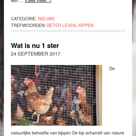
een …
[Lees meer...]
CATEGORIE:
NIEUWS
TREFWOORDEN:
BETER LEVEN
,
KIPPEN
Wat is nu 1 ster
24 SEPTEMBER 2017
De
natuurlijke behoefte van kippen De kip scharrelt van nature