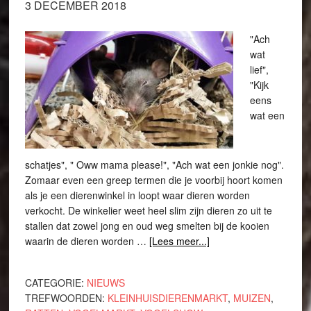
3 DECEMBER 2018
"Ach
wat
lief",
"Kijk
eens
wat een
schatjes", " Oww mama please!", "Ach wat een jonkie nog".
Zomaar even een greep termen die je voorbij hoort komen
als je een dierenwinkel in loopt waar dieren worden
verkocht. De winkelier weet heel slim zijn dieren zo uit te
stallen dat zowel jong en oud weg smelten bij de kooien
waarin de dieren worden …
[Lees meer...]
CATEGORIE:
NIEUWS
TREFWOORDEN:
KLEINHUISDIERENMARKT
,
MUIZEN
,