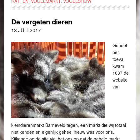
RATTEN
,
VOGELMARKT
,
VOGELSHOW
De vergeten dieren
13 JULI 2017
Geheel
per
toeval
kwam
1037 de
website
van
kleindierenmarkt Barneveld tegen, een markt die wij totaal
niet kenden en eigenlijk geheel nieuw was voor ons.
Kijkende op de site viel het ons op dat de gehele markt