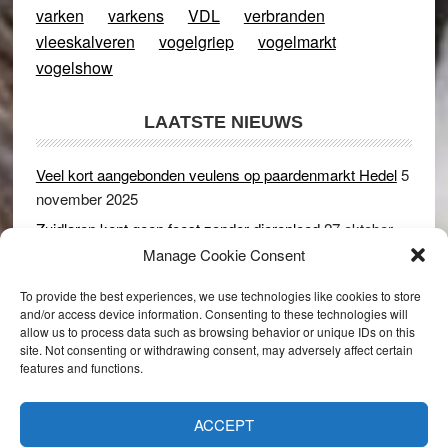
varken
varkens
VDL
verbranden
vleeskalveren
vogelgriep
vogelmarkt
vogelshow
LAATSTE NIEUWS
Veel kort aangebonden veulens op paardenmarkt Hedel
5
november 2025
Zuidlaren kent geen feest zonder dierenleed
27 oktober
2025
Manage Cookie Consent
Ruim 150 koeien kwamen in gevaar bij stalbrand in
To provide the best experiences, we use technologies like cookies to store
Rijswijk (Gld)
2 december 2024
and/or access device information. Consenting to these technologies will
allow us to process data such as browsing behavior or unique IDs on this
Dikbillen sieren de troon op schaamteloos Leste Merte in
site. Not consenting or withdrawing consent, may adversely affect certain
Druten
8 november 2024
features and functions.
Onder genot van een biertje genieten van het paardenleed
in Hedel
5 november 2024
ACCEPT