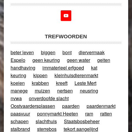
TREFWOORDEN
beter leven
biggen
bont
diervermaak
Espelo
geen keuring
geen water
geiten
handhaving
immaterieel erfgoed
kat
keuring
kippen
kleinhuisdierenmarkt
koeien
krabben
kreeft
Leste Mert
manege
muizen
nertsen
neusring
nvwa
onverdoofde slacht
Oostvaardersplassen
paarden
paardenmarkt
paasvuur
ponnymarkt Heeten
ram
ratten
schapen
slachthuis
Staatsbosbeheer
stalbrand
sterrebos
tekort aangelijnd