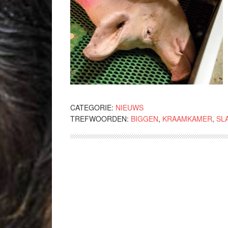
CATEGORIE:
NIEUWS
TREFWOORDEN:
BIGGEN
,
KRAAMKAMER
,
SL