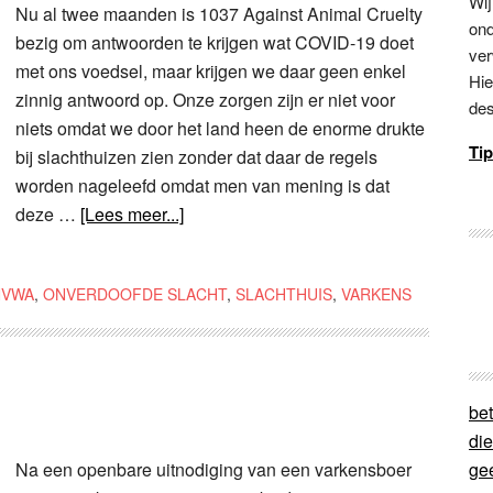
Wij
Nu al twee maanden is 1037 Against Animal Cruelty
ond
bezig om antwoorden te krijgen wat COVID-19 doet
ver
met ons voedsel, maar krijgen we daar geen enkel
Hie
zinnig antwoord op. Onze zorgen zijn er niet voor
des
niets omdat we door het land heen de enorme drukte
Tip
bij slachthuizen zien zonder dat daar de regels
worden nageleefd omdat men van mening is dat
deze …
[Lees meer...]
NVWA
,
ONVERDOOFDE SLACHT
,
SLACHTHUIS
,
VARKENS
bet
di
Na een openbare uitnodiging van een varkensboer
ge