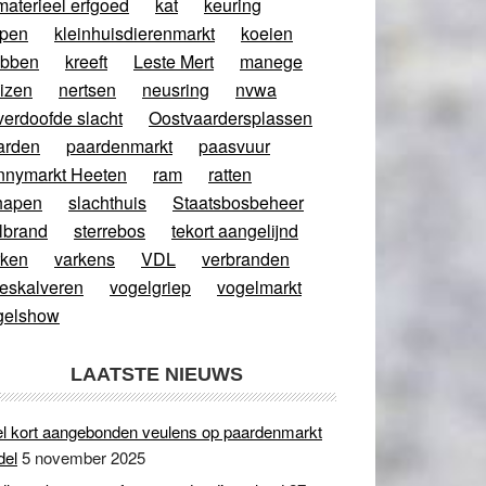
materieel erfgoed
kat
keuring
ppen
kleinhuisdierenmarkt
koeien
abben
kreeft
Leste Mert
manege
izen
nertsen
neusring
nvwa
verdoofde slacht
Oostvaardersplassen
arden
paardenmarkt
paasvuur
nnymarkt Heeten
ram
ratten
hapen
slachthuis
Staatsbosbeheer
lbrand
sterrebos
tekort aangelijnd
rken
varkens
VDL
verbranden
eeskalveren
vogelgriep
vogelmarkt
gelshow
LAATSTE NIEUWS
l kort aangebonden veulens op paardenmarkt
del
5 november 2025