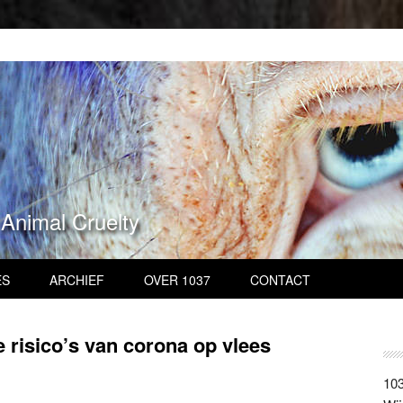
 Animal Cruelty
ES
ARCHIEF
OVER 1037
CONTACT
e risico’s van corona op vlees
103