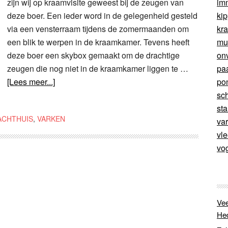
zijn wij op kraamvisite geweest bij de zeugen van
im
deze boer. Een ieder word in de gelegenheid gesteld
ki
via een vensterraam tijdens de zomermaanden om
kr
een blik te werpen in de kraamkamer. Tevens heeft
mu
deze boer een skybox gemaakt om de drachtige
on
zeugen die nog niet in de kraamkamer liggen te …
pa
[Lees meer...]
po
sc
sta
ACHTHUIS
,
VARKEN
va
vl
vo
Vee
He