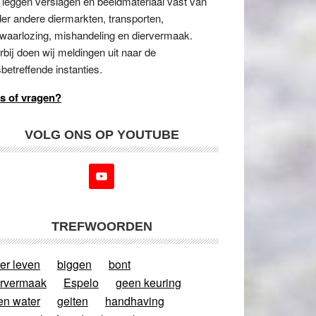
 leggen verslagen en beeldmateriaal vast van
er andere diermarkten, transporten,
waarlozing, mishandeling en diervermaak.
rbij doen wij meldingen uit naar de
betreffende instanties.
s of vragen?
VOLG ONS OP YOUTUBE
TREFWOORDEN
er leven
biggen
bont
ervermaak
Espelo
geen keuring
en water
geiten
handhaving