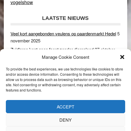
vogelshow
LAATSTE NIEUWS
Veel kort aangebonden veulens op paardenmarkt Hedel
5
november 2025
Zuidlaren kent geen feest zonder dierenleed
27 oktober
2025
Manage Cookie Consent
Ruim 150 koeien kwamen in gevaar bij stalbrand in
To provide the best experiences, we use technologies like cookies to store
Rijswijk (Gld)
2 december 2024
and/or access device information. Consenting to these technologies will
allow us to process data such as browsing behavior or unique IDs on this
Dikbillen sieren de troon op schaamteloos Leste Merte in
site. Not consenting or withdrawing consent, may adversely affect certain
Druten
8 november 2024
features and functions.
Onder genot van een biertje genieten van het paardenleed
in Hedel
5 november 2024
ACCEPT
DENY