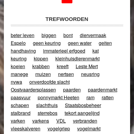
TREFWOORDEN
beter leven
biggen
bont
diervermaak
Espelo
geen keuring
geen water
geiten
handhaving
immaterieel erfgoed
kat
keuring
kippen
kleinhuisdierenmarkt
koeien
krabben
kreeft
Leste Mert
manege
muizen
nertsen
neusring
nvwa
onverdoofde slacht
Oostvaardersplassen
paarden
paardenmarkt
paasvuur
ponnymarkt Heeten
ram
ratten
schapen
slachthuis
Staatsbosbeheer
stalbrand
sterrebos
tekort aangelijnd
varken
varkens
VDL
verbranden
vleeskalveren
vogelgriep
vogelmarkt