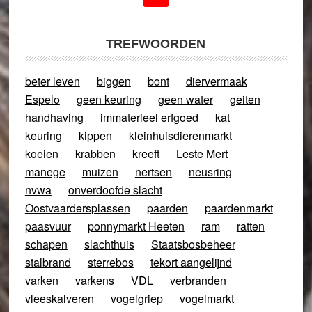
TREFWOORDEN
beter leven
biggen
bont
diervermaak
Espelo
geen keuring
geen water
geiten
handhaving
immaterieel erfgoed
kat
keuring
kippen
kleinhuisdierenmarkt
koeien
krabben
kreeft
Leste Mert
manege
muizen
nertsen
neusring
nvwa
onverdoofde slacht
Oostvaardersplassen
paarden
paardenmarkt
paasvuur
ponnymarkt Heeten
ram
ratten
schapen
slachthuis
Staatsbosbeheer
stalbrand
sterrebos
tekort aangelijnd
varken
varkens
VDL
verbranden
vleeskalveren
vogelgriep
vogelmarkt