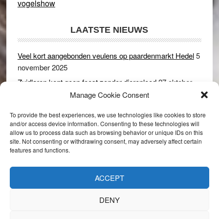
vogelshow
LAATSTE NIEUWS
Veel kort aangebonden veulens op paardenmarkt Hedel
5
november 2025
Zuidlaren kent geen feest zonder dierenleed
27 oktober
2025
Manage Cookie Consent
Ruim 150 koeien kwamen in gevaar bij stalbrand in
To provide the best experiences, we use technologies like cookies to store
Rijswijk (Gld)
2 december 2024
and/or access device information. Consenting to these technologies will
allow us to process data such as browsing behavior or unique IDs on this
Dikbillen sieren de troon op schaamteloos Leste Merte in
site. Not consenting or withdrawing consent, may adversely affect certain
Druten
8 november 2024
features and functions.
Onder genot van een biertje genieten van het paardenleed
in Hedel
5 november 2024
ACCEPT
DENY