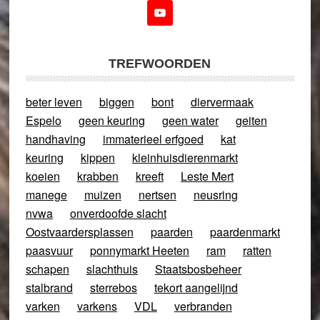
TREFWOORDEN
beter leven
biggen
bont
diervermaak
Espelo
geen keuring
geen water
geiten
handhaving
immaterieel erfgoed
kat
keuring
kippen
kleinhuisdierenmarkt
koeien
krabben
kreeft
Leste Mert
manege
muizen
nertsen
neusring
nvwa
onverdoofde slacht
Oostvaardersplassen
paarden
paardenmarkt
paasvuur
ponnymarkt Heeten
ram
ratten
schapen
slachthuis
Staatsbosbeheer
stalbrand
sterrebos
tekort aangelijnd
varken
varkens
VDL
verbranden