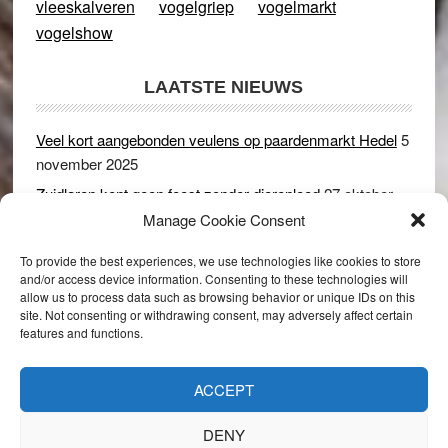
vleeskalveren
vogelgriep
vogelmarkt
vogelshow
LAATSTE NIEUWS
Veel kort aangebonden veulens op paardenmarkt Hedel
5
november 2025
Zuidlaren kent geen feest zonder dierenleed
27 oktober
2025
Manage Cookie Consent
Ruim 150 koeien kwamen in gevaar bij stalbrand in
To provide the best experiences, we use technologies like cookies to store
Rijswijk (Gld)
2 december 2024
and/or access device information. Consenting to these technologies will
allow us to process data such as browsing behavior or unique IDs on this
Dikbillen sieren de troon op schaamteloos Leste Merte in
site. Not consenting or withdrawing consent, may adversely affect certain
Druten
8 november 2024
features and functions.
Onder genot van een biertje genieten van het paardenleed
in Hedel
5 november 2024
ACCEPT
DENY