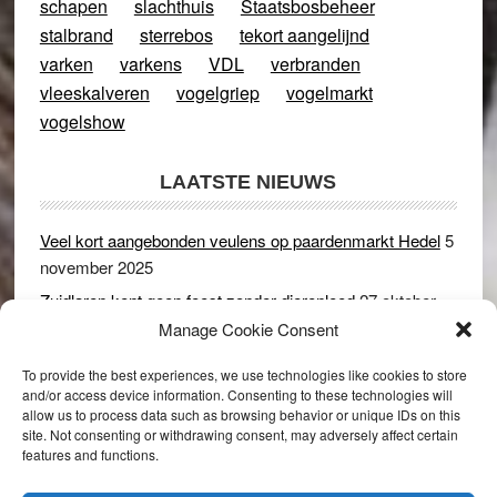
schapen
slachthuis
Staatsbosbeheer
stalbrand
sterrebos
tekort aangelijnd
varken
varkens
VDL
verbranden
vleeskalveren
vogelgriep
vogelmarkt
vogelshow
LAATSTE NIEUWS
Veel kort aangebonden veulens op paardenmarkt Hedel
5
november 2025
Zuidlaren kent geen feest zonder dierenleed
27 oktober
2025
Manage Cookie Consent
Ruim 150 koeien kwamen in gevaar bij stalbrand in
To provide the best experiences, we use technologies like cookies to store
Rijswijk (Gld)
2 december 2024
and/or access device information. Consenting to these technologies will
allow us to process data such as browsing behavior or unique IDs on this
Dikbillen sieren de troon op schaamteloos Leste Merte in
site. Not consenting or withdrawing consent, may adversely affect certain
Druten
8 november 2024
features and functions.
Onder genot van een biertje genieten van het paardenleed