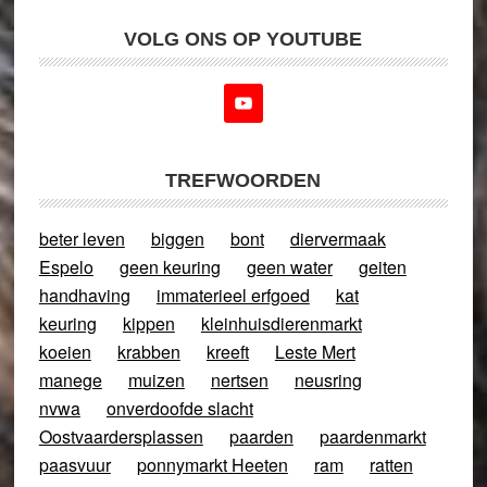
VOLG ONS OP YOUTUBE
TREFWOORDEN
beter leven
biggen
bont
diervermaak
Espelo
geen keuring
geen water
geiten
handhaving
immaterieel erfgoed
kat
keuring
kippen
kleinhuisdierenmarkt
koeien
krabben
kreeft
Leste Mert
manege
muizen
nertsen
neusring
nvwa
onverdoofde slacht
Oostvaardersplassen
paarden
paardenmarkt
paasvuur
ponnymarkt Heeten
ram
ratten