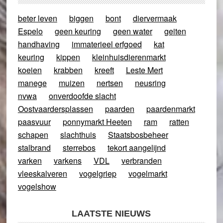
beter leven
biggen
bont
diervermaak
Espelo
geen keuring
geen water
geiten
handhaving
immaterieel erfgoed
kat
keuring
kippen
kleinhuisdierenmarkt
koeien
krabben
kreeft
Leste Mert
manege
muizen
nertsen
neusring
nvwa
onverdoofde slacht
Oostvaardersplassen
paarden
paardenmarkt
paasvuur
ponnymarkt Heeten
ram
ratten
schapen
slachthuis
Staatsbosbeheer
stalbrand
sterrebos
tekort aangelijnd
varken
varkens
VDL
verbranden
vleeskalveren
vogelgriep
vogelmarkt
vogelshow
LAATSTE NIEUWS