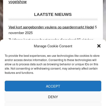
vogelshow
LAATSTE NIEUWS
Veel kort aangebonden veulens op paardenmarkt Hedel
5
november 2025
Zuidlaren kent geen feest zonder dierenleed
27 oktober
2025
Manage Cookie Consent
Ruim 150 koeien kwamen in gevaar bij stalbrand in
To provide the best experiences, we use technologies like cookies to store
Rijswijk (Gld)
2 december 2024
and/or access device information. Consenting to these technologies will
allow us to process data such as browsing behavior or unique IDs on this
Dikbillen sieren de troon op schaamteloos Leste Merte in
site. Not consenting or withdrawing consent, may adversely affect certain
Druten
8 november 2024
features and functions.
Onder genot van een biertje genieten van het paardenleed
in Hedel
5 november 2024
ACCEPT
DENY