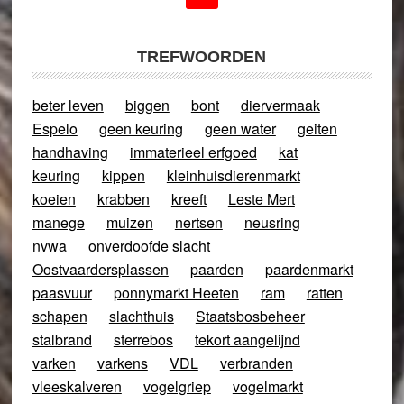
TREFWOORDEN
beter leven
biggen
bont
diervermaak
Espelo
geen keuring
geen water
geiten
handhaving
immaterieel erfgoed
kat
keuring
kippen
kleinhuisdierenmarkt
koeien
krabben
kreeft
Leste Mert
manege
muizen
nertsen
neusring
nvwa
onverdoofde slacht
Oostvaardersplassen
paarden
paardenmarkt
paasvuur
ponnymarkt Heeten
ram
ratten
schapen
slachthuis
Staatsbosbeheer
stalbrand
sterrebos
tekort aangelijnd
varken
varkens
VDL
verbranden
vleeskalveren
vogelgriep
vogelmarkt