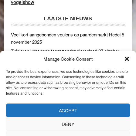
vogelshow
LAATSTE NIEUWS
Veel kort aangebonden veulens op paardenmarkt Hedel
5
november 2025
Zuidlaren kent geen feest zonder dierenleed
27 oktober
2025
Manage Cookie Consent
Ruim 150 koeien kwamen in gevaar bij stalbrand in
To provide the best experiences, we use technologies like cookies to store
Rijswijk (Gld)
2 december 2024
and/or access device information. Consenting to these technologies will
allow us to process data such as browsing behavior or unique IDs on this
Dikbillen sieren de troon op schaamteloos Leste Merte in
site. Not consenting or withdrawing consent, may adversely affect certain
Druten
8 november 2024
features and functions.
Onder genot van een biertje genieten van het paardenleed
in Hedel
5 november 2024
ACCEPT
DENY