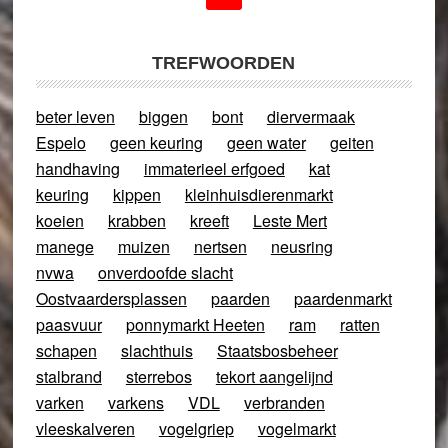
TREFWOORDEN
beter leven
biggen
bont
diervermaak
Espelo
geen keuring
geen water
geiten
handhaving
immaterieel erfgoed
kat
keuring
kippen
kleinhuisdierenmarkt
koeien
krabben
kreeft
Leste Mert
manege
muizen
nertsen
neusring
nvwa
onverdoofde slacht
Oostvaardersplassen
paarden
paardenmarkt
paasvuur
ponnymarkt Heeten
ram
ratten
schapen
slachthuis
Staatsbosbeheer
stalbrand
sterrebos
tekort aangelijnd
varken
varkens
VDL
verbranden
vleeskalveren
vogelgriep
vogelmarkt