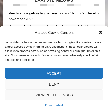
LAATSTE NIEUWS
Veel kort aangebonden veulens op paardenmarkt Hedel
5
november 2025
Zuidlaren kent geen feest zonder dierenleed
27 oktober
2025
Manage Cookie Consent
Ruim 150 koeien kwamen in gevaar bij stalbrand in
To provide the best experiences, we use technologies like cookies to store
Rijswijk (Gld)
2 december 2024
and/or access device information. Consenting to these technologies will
allow us to process data such as browsing behavior or unique IDs on this
Dikbillen sieren de troon op schaamteloos Leste Merte in
site. Not consenting or withdrawing consent, may adversely affect certain
Druten
8 november 2024
features and functions.
Onder genot van een biertje genieten van het paardenleed
in Hedel
5 november 2024
ACCEPT
DENY
VIEW PREFERENCES
Copyright © 2026 · 1037 Against Animal Cruelty
Privacybeleid