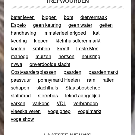
TREFWOORDEN
beter leven
biggen
bont
diervermaak
Espelo
geen keuring
geen water
geiten
handhaving
immaterieel erfgoed
kat
keuring
kippen
kleinhuisdierenmarkt
koeien
krabben
kreeft
Leste Mert
manege
muizen
nertsen
neusring
nvwa
onverdoofde slacht
Oostvaardersplassen
paarden
paardenmarkt
paasvuur
ponnymarkt Heeten
ram
ratten
schapen
slachthuis
Staatsbosbeheer
stalbrand
sterrebos
tekort aangelijnd
varken
varkens
VDL
verbranden
vleeskalveren
vogelgriep
vogelmarkt
vogelshow