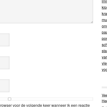
im
ki
kr
mu
on
pa
po
sc
sta
va
vl
vo
Vee
He
browser voor de volgende keer wanneer ik een reactie