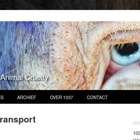
 Animal Cruelty
ES
ARCHIEF
OVER 1037
CONTACT
transport
103