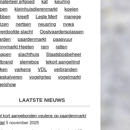
materieel erfgoed
kat
keuring
ppen
kleinhuisdierenmarkt
koeien
abben
kreeft
Leste Mert
manege
izen
nertsen
neusring
nvwa
verdoofde slacht
Oostvaardersplassen
arden
paardenmarkt
paasvuur
nnymarkt Heeten
ram
ratten
hapen
slachthuis
Staatsbosbeheer
lbrand
sterrebos
tekort aangelijnd
rken
varkens
VDL
verbranden
eeskalveren
vogelgriep
vogelmarkt
gelshow
LAATSTE NIEUWS
l kort aangebonden veulens op paardenmarkt
del
5 november 2025