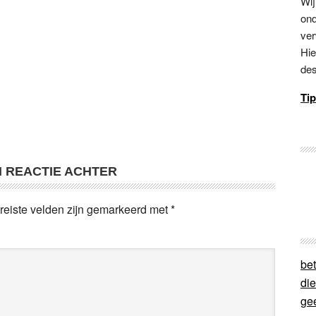
Wij
ond
ver
Hie
des
Tip
N REACTIE ACHTER
reiste velden zijn gemarkeerd met
*
bet
di
ge