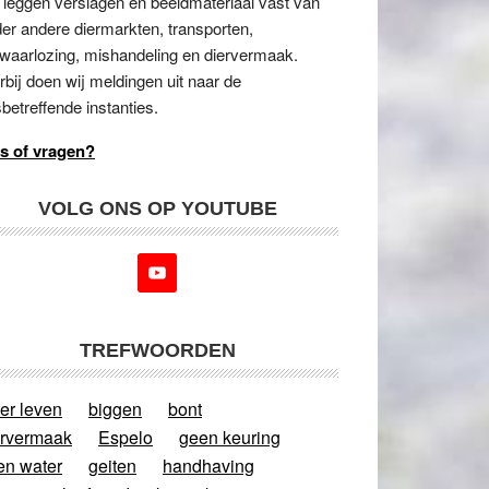
 leggen verslagen en beeldmateriaal vast van
er andere diermarkten, transporten,
waarlozing, mishandeling en diervermaak.
rbij doen wij meldingen uit naar de
betreffende instanties.
s of vragen?
VOLG ONS OP YOUTUBE
TREFWOORDEN
er leven
biggen
bont
ervermaak
Espelo
geen keuring
en water
geiten
handhaving