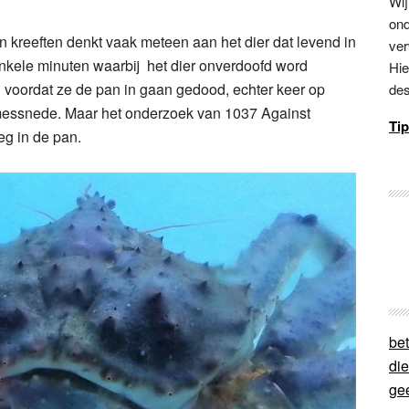
Wij
ond
 kreeften denkt vaak meteen aan het dier dat levend in
ver
nkele minuten waarbij het dier onverdoofd word
Hie
voordat ze de pan in gaan gedood, echter keer op
des
essnede. Maar het onderzoek van 1037 Against
Tip
eg in de pan.
bet
di
ge