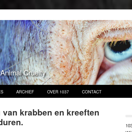
 Animal Cruelty
ES
ARCHIEF
OVER 1037
CONTACT
 van krabben en kreeften
duren.
103