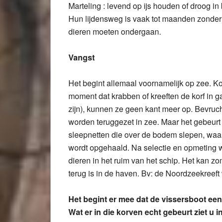
Marteling : levend op ijs houden of droog in
Hun lijdensweg is vaak tot maanden zonder
dieren moeten ondergaan.
Vangst
Het begint allemaal voornamelijk op zee. K
moment dat krabben of kreeften de korf in g
zijn), kunnen ze geen kant meer op. Bevruch
worden teruggezet in zee. Maar het gebeur
sleepnetten die over de bodem slepen, waard
wordt opgehaald. Na selectie en opmeting
dieren in het ruim van het schip. Het kan 
terug is in de haven. Bv: de Noordzeekreef
Het begint er mee dat de vissersboot ee
Wat er in die korven echt gebeurt ziet u i