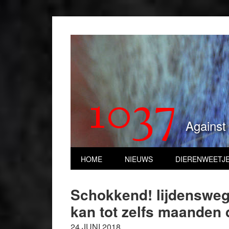
1037
Against
HOME
NIEUWS
DIERENWEETJ
Schokkend! lijdensweg
kan tot zelfs maanden 
24 JUNI 2018