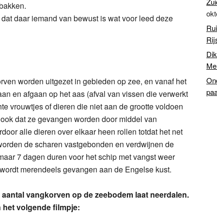
Zui
 bakken.
okt
 dat daar iemand van bewust is wat voor leed deze
Rui
Rij
Dik
Mer
Ond
orven worden uitgezet in gebieden op zee, en vanaf het
paa
aan en afgaan op het aas (afval van vissen die verwerkt
te vrouwtjes of dieren die niet aan de grootte voldoen
t ook dat ze gevangen worden door middel van
oor alle dieren over elkaar heen rollen totdat het net
 worden de scharen vastgebonden en verdwijnen de
zomaar 7 dagen duren voor het schip met vangst weer
t wordt merendeels gevangen aan de Engelse kust.
n aantal vangkorven op de zeebodem laat neerdalen.
n het volgende filmpje: