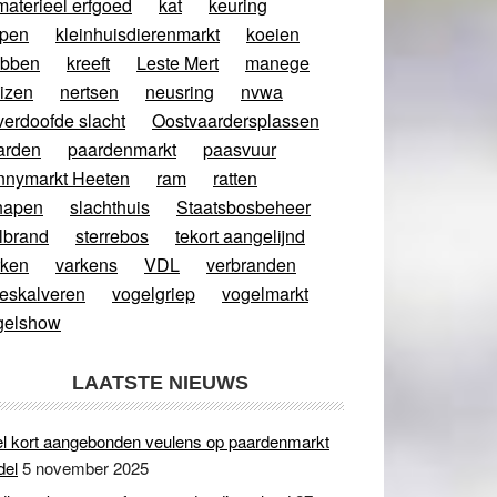
materieel erfgoed
kat
keuring
ppen
kleinhuisdierenmarkt
koeien
abben
kreeft
Leste Mert
manege
izen
nertsen
neusring
nvwa
verdoofde slacht
Oostvaardersplassen
arden
paardenmarkt
paasvuur
nnymarkt Heeten
ram
ratten
hapen
slachthuis
Staatsbosbeheer
lbrand
sterrebos
tekort aangelijnd
rken
varkens
VDL
verbranden
eeskalveren
vogelgriep
vogelmarkt
gelshow
LAATSTE NIEUWS
l kort aangebonden veulens op paardenmarkt
del
5 november 2025