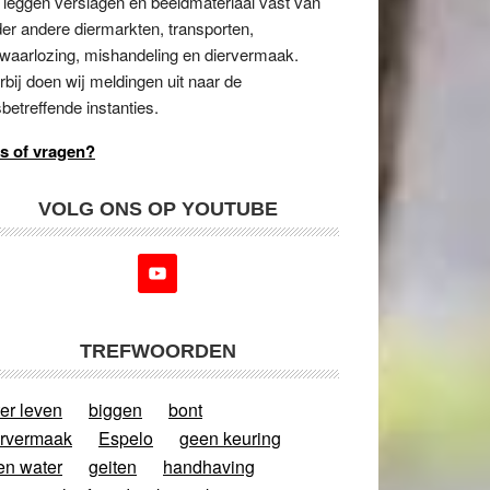
 leggen verslagen en beeldmateriaal vast van
er andere diermarkten, transporten,
waarlozing, mishandeling en diervermaak.
rbij doen wij meldingen uit naar de
betreffende instanties.
s of vragen?
VOLG ONS OP YOUTUBE
TREFWOORDEN
er leven
biggen
bont
ervermaak
Espelo
geen keuring
en water
geiten
handhaving