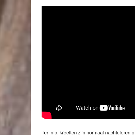
Ter info: kreeften zijn normaal nachtdieren o