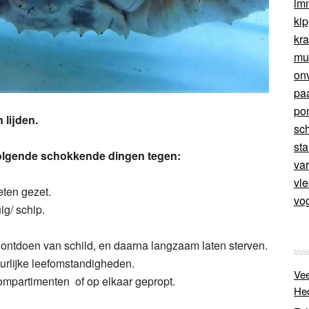
im
ki
kr
mu
on
pa
po
 lijden.
sc
sta
olgende schokkende dingen tegen:
va
vl
eten gezet.
vo
ig/ schip.
ontdoen van schild, en daarna langzaam laten sterven.
rlijke leefomstandigheden.
Vee
mpartimenten of op elkaar gepropt.
He