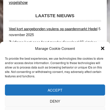
vogelshow
LAATSTE NIEUWS
Veel kort aangebonden veulens op paardenmarkt Hedel
5
november 2025
Zuidlaren kent geen feest zonder dierenleed
27 oktober
2025
Manage Cookie Consent
Ruim 150 koeien kwamen in gevaar bij stalbrand in
To provide the best experiences, we use technologies like cookies to store
Rijswijk (Gld)
2 december 2024
and/or access device information. Consenting to these technologies will
allow us to process data such as browsing behavior or unique IDs on this
Dikbillen sieren de troon op schaamteloos Leste Merte in
site. Not consenting or withdrawing consent, may adversely affect certain
Druten
8 november 2024
features and functions.
Onder genot van een biertje genieten van het paardenleed
in Hedel
5 november 2024
ACCEPT
DENY