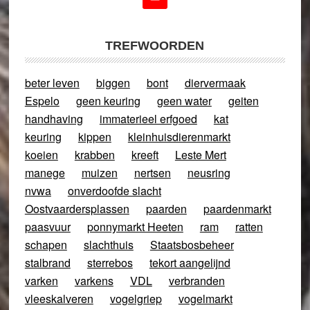
TREFWOORDEN
beter leven
biggen
bont
diervermaak
Espelo
geen keuring
geen water
geiten
handhaving
immaterieel erfgoed
kat
keuring
kippen
kleinhuisdierenmarkt
koeien
krabben
kreeft
Leste Mert
manege
muizen
nertsen
neusring
nvwa
onverdoofde slacht
Oostvaardersplassen
paarden
paardenmarkt
paasvuur
ponnymarkt Heeten
ram
ratten
schapen
slachthuis
Staatsbosbeheer
stalbrand
sterrebos
tekort aangelijnd
varken
varkens
VDL
verbranden
vleeskalveren
vogelgriep
vogelmarkt