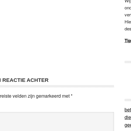
Wij
ond
ver
Hie
des
Tip
N REACTIE ACHTER
reiste velden zijn gemarkeerd met
*
bet
di
ge