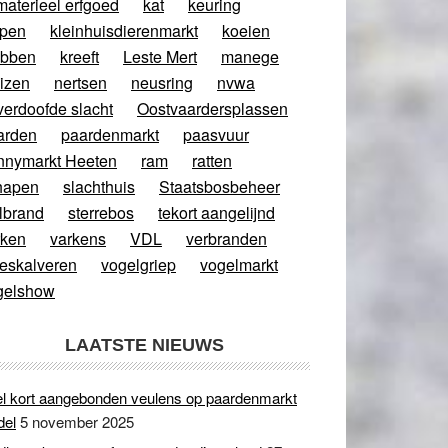
materieel erfgoed
kat
keuring
ppen
kleinhuisdierenmarkt
koeien
abben
kreeft
Leste Mert
manege
izen
nertsen
neusring
nvwa
verdoofde slacht
Oostvaardersplassen
arden
paardenmarkt
paasvuur
nnymarkt Heeten
ram
ratten
hapen
slachthuis
Staatsbosbeheer
lbrand
sterrebos
tekort aangelijnd
rken
varkens
VDL
verbranden
eeskalveren
vogelgriep
vogelmarkt
gelshow
LAATSTE NIEUWS
l kort aangebonden veulens op paardenmarkt
del
5 november 2025