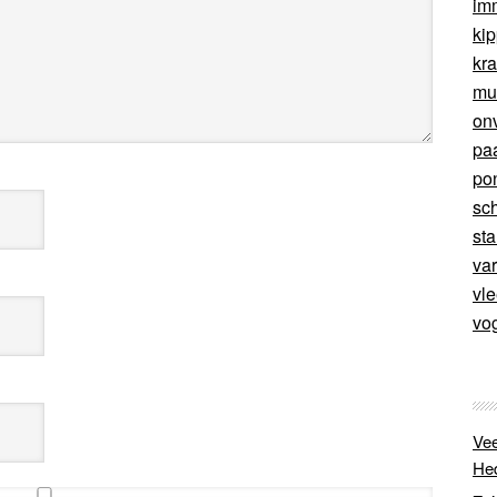
im
ki
kr
mu
on
pa
po
sc
sta
va
vl
vo
Vee
He