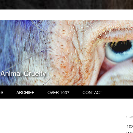
 Animal Cruelty
ES
ARCHIEF
OVER 1037
CONTACT
103