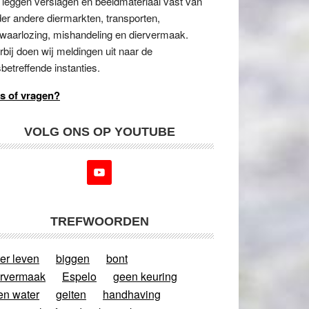
 leggen verslagen en beeldmateriaal vast van
er andere diermarkten, transporten,
waarlozing, mishandeling en diervermaak.
rbij doen wij meldingen uit naar de
betreffende instanties.
s of vragen?
VOLG ONS OP YOUTUBE
TREFWOORDEN
er leven
biggen
bont
ervermaak
Espelo
geen keuring
en water
geiten
handhaving