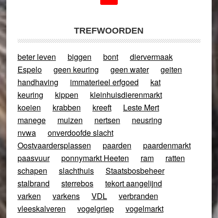
TREFWOORDEN
beter leven
biggen
bont
diervermaak
Espelo
geen keuring
geen water
geiten
handhaving
immaterieel erfgoed
kat
keuring
kippen
kleinhuisdierenmarkt
koeien
krabben
kreeft
Leste Mert
manege
muizen
nertsen
neusring
nvwa
onverdoofde slacht
Oostvaardersplassen
paarden
paardenmarkt
paasvuur
ponnymarkt Heeten
ram
ratten
schapen
slachthuis
Staatsbosbeheer
stalbrand
sterrebos
tekort aangelijnd
varken
varkens
VDL
verbranden
vleeskalveren
vogelgriep
vogelmarkt