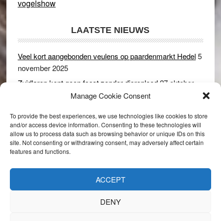
vogelshow
LAATSTE NIEUWS
Veel kort aangebonden veulens op paardenmarkt Hedel
5
november 2025
Zuidlaren kent geen feest zonder dierenleed
27 oktober
2025
Manage Cookie Consent
Ruim 150 koeien kwamen in gevaar bij stalbrand in
To provide the best experiences, we use technologies like cookies to store
Rijswijk (Gld)
2 december 2024
and/or access device information. Consenting to these technologies will
allow us to process data such as browsing behavior or unique IDs on this
Dikbillen sieren de troon op schaamteloos Leste Merte in
site. Not consenting or withdrawing consent, may adversely affect certain
Druten
8 november 2024
features and functions.
Onder genot van een biertje genieten van het paardenleed
in Hedel
5 november 2024
ACCEPT
DENY