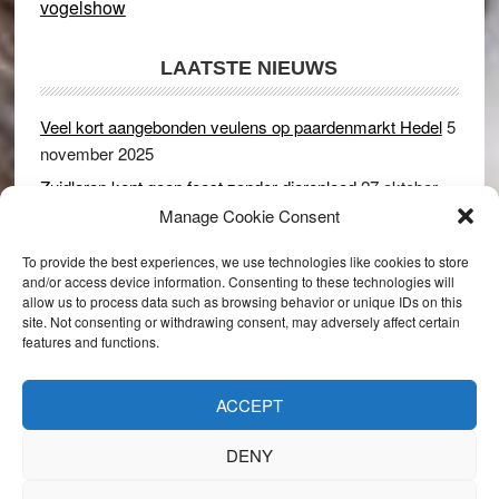
vogelshow
LAATSTE NIEUWS
Veel kort aangebonden veulens op paardenmarkt Hedel
5
november 2025
Zuidlaren kent geen feest zonder dierenleed
27 oktober
2025
Manage Cookie Consent
Ruim 150 koeien kwamen in gevaar bij stalbrand in
To provide the best experiences, we use technologies like cookies to store
Rijswijk (Gld)
2 december 2024
and/or access device information. Consenting to these technologies will
allow us to process data such as browsing behavior or unique IDs on this
Dikbillen sieren de troon op schaamteloos Leste Merte in
site. Not consenting or withdrawing consent, may adversely affect certain
Druten
8 november 2024
features and functions.
Onder genot van een biertje genieten van het paardenleed
in Hedel
5 november 2024
ACCEPT
DENY