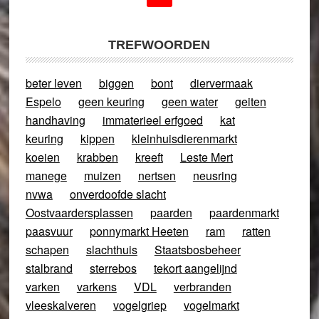
TREFWOORDEN
beter leven
biggen
bont
diervermaak
Espelo
geen keuring
geen water
geiten
handhaving
immaterieel erfgoed
kat
keuring
kippen
kleinhuisdierenmarkt
koeien
krabben
kreeft
Leste Mert
manege
muizen
nertsen
neusring
nvwa
onverdoofde slacht
Oostvaardersplassen
paarden
paardenmarkt
paasvuur
ponnymarkt Heeten
ram
ratten
schapen
slachthuis
Staatsbosbeheer
stalbrand
sterrebos
tekort aangelijnd
varken
varkens
VDL
verbranden
vleeskalveren
vogelgriep
vogelmarkt