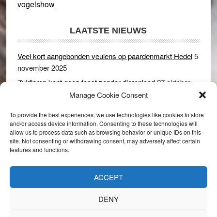
vogelshow
LAATSTE NIEUWS
Veel kort aangebonden veulens op paardenmarkt Hedel
5
november 2025
Zuidlaren kent geen feest zonder dierenleed
27 oktober
2025
Manage Cookie Consent
Ruim 150 koeien kwamen in gevaar bij stalbrand in
To provide the best experiences, we use technologies like cookies to store
Rijswijk (Gld)
2 december 2024
and/or access device information. Consenting to these technologies will
allow us to process data such as browsing behavior or unique IDs on this
Dikbillen sieren de troon op schaamteloos Leste Merte in
site. Not consenting or withdrawing consent, may adversely affect certain
Druten
8 november 2024
features and functions.
Onder genot van een biertje genieten van het paardenleed
in Hedel
5 november 2024
ACCEPT
DENY