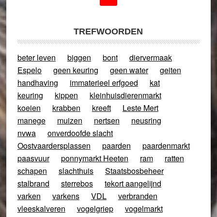
TREFWOORDEN
beter leven
biggen
bont
diervermaak
Espelo
geen keuring
geen water
geiten
handhaving
immaterieel erfgoed
kat
keuring
kippen
kleinhuisdierenmarkt
koeien
krabben
kreeft
Leste Mert
manege
muizen
nertsen
neusring
nvwa
onverdoofde slacht
Oostvaardersplassen
paarden
paardenmarkt
paasvuur
ponnymarkt Heeten
ram
ratten
schapen
slachthuis
Staatsbosbeheer
stalbrand
sterrebos
tekort aangelijnd
varken
varkens
VDL
verbranden
vleeskalveren
vogelgriep
vogelmarkt