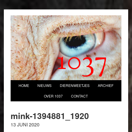
1037
HOME
NIEUWS
DIERENWEETJES
ARCHIEF
OVER 1037
CONTACT
mink-1394881_1920
13 JUNI 2020