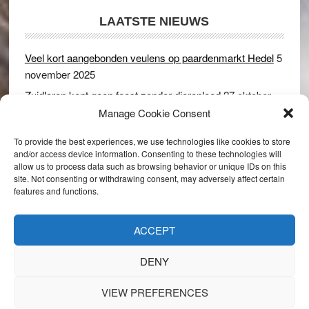
LAATSTE NIEUWS
Veel kort aangebonden veulens op paardenmarkt Hedel
5
november 2025
Zuidlaren kent geen feest zonder dierenleed
27 oktober
2025
Manage Cookie Consent
Ruim 150 koeien kwamen in gevaar bij stalbrand in
To provide the best experiences, we use technologies like cookies to store
Rijswijk (Gld)
2 december 2024
and/or access device information. Consenting to these technologies will
allow us to process data such as browsing behavior or unique IDs on this
Dikbillen sieren de troon op schaamteloos Leste Merte in
site. Not consenting or withdrawing consent, may adversely affect certain
Druten
8 november 2024
features and functions.
Onder genot van een biertje genieten van het paardenleed
in Hedel
5 november 2024
ACCEPT
DENY
VIEW PREFERENCES