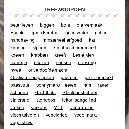
TREFWOORDEN
beter leven
biggen
bont
diervermaak
Espelo
geen keuring
geen water
geiten
handhaving
immaterieel erfgoed
kat
keuring
kippen
kleinhuisdierenmarkt
koeien
krabben
kreeft
Leste Mert
manege
muizen
nertsen
neusring
nvwa
onverdoofde slacht
Oostvaardersplassen
paarden
paardenmarkt
paasvuur
ponnymarkt Heeten
ram
ratten
schapen
slachthuis
Staatsbosbeheer
stalbrand
sterrebos
tekort aangelijnd
varken
varkens
VDL
verbranden
vleeskalveren
vogelgriep
vogelmarkt
vogelshow