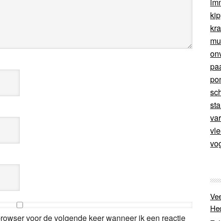
im
ki
kr
mu
on
pa
po
sc
sta
va
vl
vo
Vee
He
browser voor de volgende keer wanneer ik een reactie