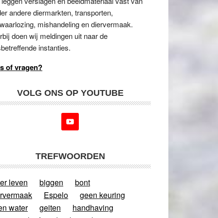
 leggen verslagen en beeldmateriaal vast van
er andere diermarkten, transporten,
waarlozing, mishandeling en diervermaak.
rbij doen wij meldingen uit naar de
betreffende instanties.
s of vragen?
VOLG ONS OP YOUTUBE
TREFWOORDEN
er leven
biggen
bont
ervermaak
Espelo
geen keuring
en water
geiten
handhaving