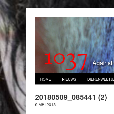
1037
Against
HOME
NIEUWS
DIERENWEETJ
20180509_085441 (2)
9 MEI 2018