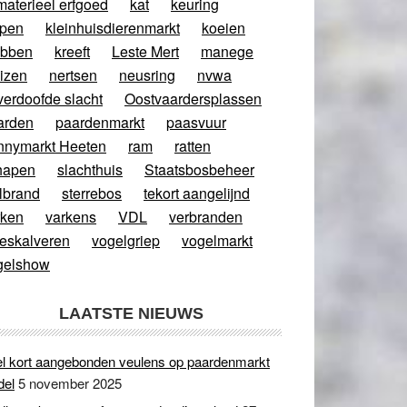
materieel erfgoed
kat
keuring
ppen
kleinhuisdierenmarkt
koeien
abben
kreeft
Leste Mert
manege
izen
nertsen
neusring
nvwa
verdoofde slacht
Oostvaardersplassen
arden
paardenmarkt
paasvuur
nnymarkt Heeten
ram
ratten
hapen
slachthuis
Staatsbosbeheer
lbrand
sterrebos
tekort aangelijnd
rken
varkens
VDL
verbranden
eeskalveren
vogelgriep
vogelmarkt
gelshow
LAATSTE NIEUWS
l kort aangebonden veulens op paardenmarkt
del
5 november 2025