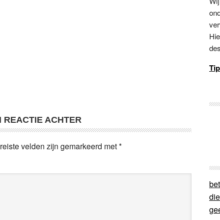
Wij
ond
ver
Hie
des
Tip
N REACTIE ACHTER
reiste velden zijn gemarkeerd met
*
bet
di
ge