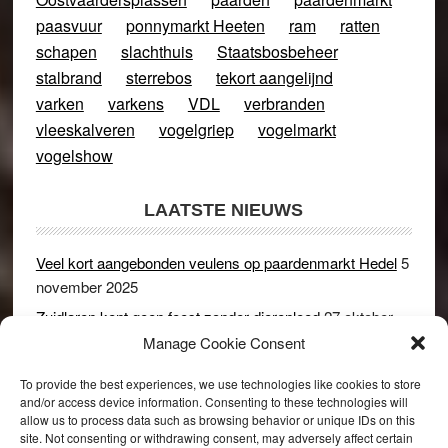
paasvuur
ponnymarkt Heeten
ram
ratten
schapen
slachthuis
Staatsbosbeheer
stalbrand
sterrebos
tekort aangelijnd
varken
varkens
VDL
verbranden
vleeskalveren
vogelgriep
vogelmarkt
vogelshow
LAATSTE NIEUWS
Veel kort aangebonden veulens op paardenmarkt Hedel
5
november 2025
Zuidlaren kent geen feest zonder dierenleed
27 oktober
2025
Manage Cookie Consent
Ruim 150 koeien kwamen in gevaar bij stalbrand in
To provide the best experiences, we use technologies like cookies to store
Rijswijk (Gld)
2 december 2024
and/or access device information. Consenting to these technologies will
allow us to process data such as browsing behavior or unique IDs on this
Dikbillen sieren de troon op schaamteloos Leste Merte in
site. Not consenting or withdrawing consent, may adversely affect certain