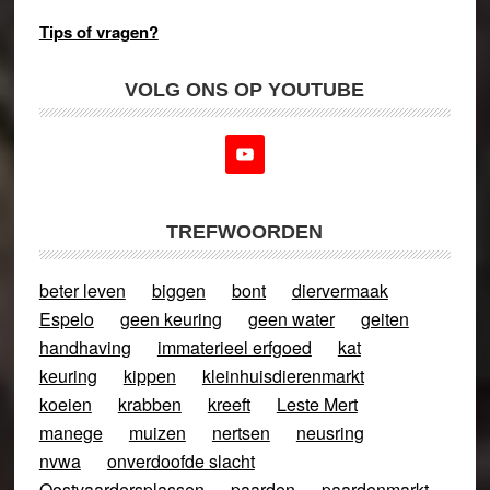
Tips of vragen?
VOLG ONS OP YOUTUBE
TREFWOORDEN
beter leven
biggen
bont
diervermaak
Espelo
geen keuring
geen water
geiten
handhaving
immaterieel erfgoed
kat
keuring
kippen
kleinhuisdierenmarkt
koeien
krabben
kreeft
Leste Mert
manege
muizen
nertsen
neusring
nvwa
onverdoofde slacht
Oostvaardersplassen
paarden
paardenmarkt