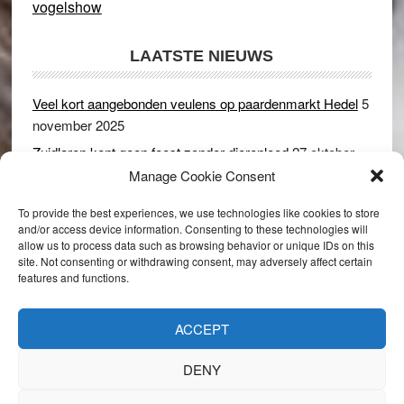
vogelshow
LAATSTE NIEUWS
Veel kort aangebonden veulens op paardenmarkt Hedel
5
november 2025
Zuidlaren kent geen feest zonder dierenleed
27 oktober
2025
Manage Cookie Consent
Ruim 150 koeien kwamen in gevaar bij stalbrand in
To provide the best experiences, we use technologies like cookies to store
Rijswijk (Gld)
2 december 2024
and/or access device information. Consenting to these technologies will
allow us to process data such as browsing behavior or unique IDs on this
Dikbillen sieren de troon op schaamteloos Leste Merte in
site. Not consenting or withdrawing consent, may adversely affect certain
Druten
8 november 2024
features and functions.
Onder genot van een biertje genieten van het paardenleed
in Hedel
5 november 2024
ACCEPT
DENY