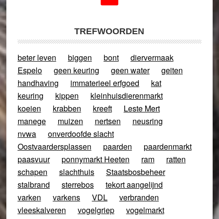
TREFWOORDEN
beter leven
biggen
bont
diervermaak
Espelo
geen keuring
geen water
geiten
handhaving
immaterieel erfgoed
kat
keuring
kippen
kleinhuisdierenmarkt
koeien
krabben
kreeft
Leste Mert
manege
muizen
nertsen
neusring
nvwa
onverdoofde slacht
Oostvaardersplassen
paarden
paardenmarkt
paasvuur
ponnymarkt Heeten
ram
ratten
schapen
slachthuis
Staatsbosbeheer
stalbrand
sterrebos
tekort aangelijnd
varken
varkens
VDL
verbranden
vleeskalveren
vogelgriep
vogelmarkt