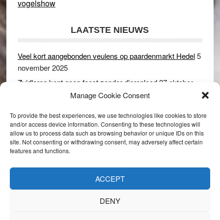
vogelshow
LAATSTE NIEUWS
Veel kort aangebonden veulens op paardenmarkt Hedel
5
november 2025
Zuidlaren kent geen feest zonder dierenleed
27 oktober
2025
Manage Cookie Consent
Ruim 150 koeien kwamen in gevaar bij stalbrand in
To provide the best experiences, we use technologies like cookies to store
Rijswijk (Gld)
2 december 2024
and/or access device information. Consenting to these technologies will
allow us to process data such as browsing behavior or unique IDs on this
Dikbillen sieren de troon op schaamteloos Leste Merte in
site. Not consenting or withdrawing consent, may adversely affect certain
Druten
8 november 2024
features and functions.
Onder genot van een biertje genieten van het paardenleed
in Hedel
5 november 2024
ACCEPT
DENY