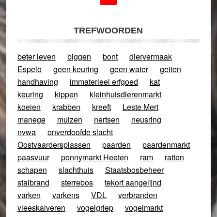
TREFWOORDEN
beter leven
biggen
bont
diervermaak
Espelo
geen keuring
geen water
geiten
handhaving
immaterieel erfgoed
kat
keuring
kippen
kleinhuisdierenmarkt
koeien
krabben
kreeft
Leste Mert
manege
muizen
nertsen
neusring
nvwa
onverdoofde slacht
Oostvaardersplassen
paarden
paardenmarkt
paasvuur
ponnymarkt Heeten
ram
ratten
schapen
slachthuis
Staatsbosbeheer
stalbrand
sterrebos
tekort aangelijnd
varken
varkens
VDL
verbranden
vleeskalveren
vogelgriep
vogelmarkt