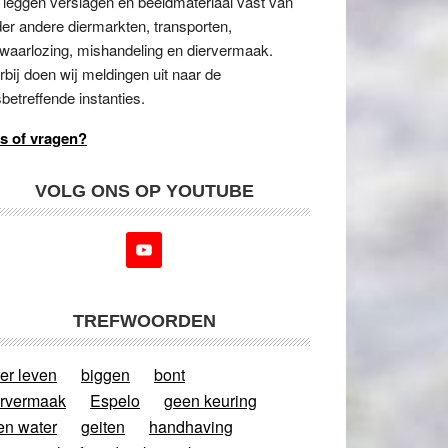
 leggen verslagen en beeldmateriaal vast van
er andere diermarkten, transporten,
waarlozing, mishandeling en diervermaak.
rbij doen wij meldingen uit naar de
betreffende instanties.
s of vragen?
VOLG ONS OP YOUTUBE
TREFWOORDEN
er leven
biggen
bont
ervermaak
Espelo
geen keuring
en water
geiten
handhaving