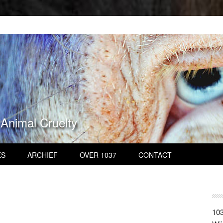
 Animal Cruelty
ES
ARCHIEF
OVER 1037
CONTACT
103