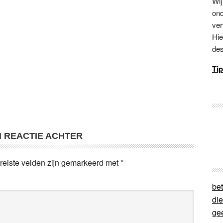
Wij
ond
ver
Hie
des
Tip
N REACTIE ACHTER
reiste velden zijn gemarkeerd met
*
bet
di
ge