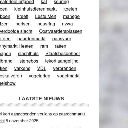
materieel erfgoed
kat
keuring
ppen
kleinhuisdierenmarkt
koeien
abben
kreeft
Leste Mert
manege
izen
nertsen
neusring
nvwa
verdoofde slacht
Oostvaardersplassen
arden
paardenmarkt
paasvuur
nnymarkt Heeten
ram
ratten
hapen
slachthuis
Staatsbosbeheer
lbrand
sterrebos
tekort aangelijnd
rken
varkens
VDL
verbranden
eeskalveren
vogelgriep
vogelmarkt
gelshow
LAATSTE NIEUWS
l kort aangebonden veulens op paardenmarkt
del
5 november 2025