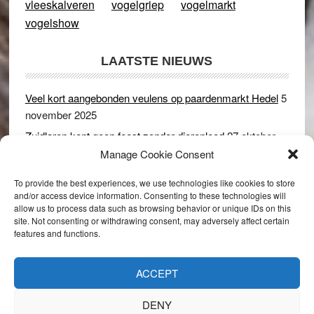
vleeskalveren
vogelgriep
vogelmarkt
vogelshow
LAATSTE NIEUWS
Veel kort aangebonden veulens op paardenmarkt Hedel
5
november 2025
Zuidlaren kent geen feest zonder dierenleed
27 oktober
2025
Manage Cookie Consent
Ruim 150 koeien kwamen in gevaar bij stalbrand in
To provide the best experiences, we use technologies like cookies to store
Rijswijk (Gld)
2 december 2024
and/or access device information. Consenting to these technologies will
allow us to process data such as browsing behavior or unique IDs on this
Dikbillen sieren de troon op schaamteloos Leste Merte in
site. Not consenting or withdrawing consent, may adversely affect certain
Druten
8 november 2024
features and functions.
Onder genot van een biertje genieten van het paardenleed
in Hedel
5 november 2024
ACCEPT
DENY