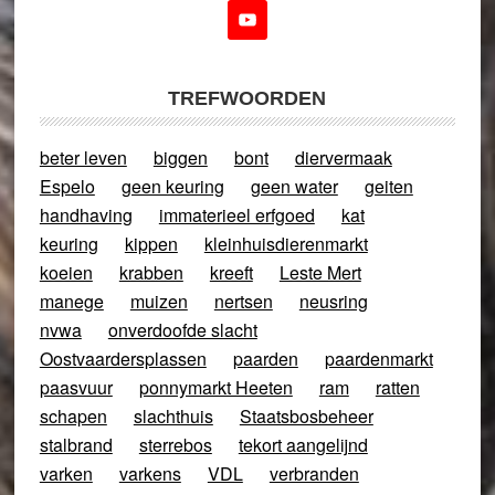
TREFWOORDEN
beter leven
biggen
bont
diervermaak
Espelo
geen keuring
geen water
geiten
handhaving
immaterieel erfgoed
kat
keuring
kippen
kleinhuisdierenmarkt
koeien
krabben
kreeft
Leste Mert
manege
muizen
nertsen
neusring
nvwa
onverdoofde slacht
Oostvaardersplassen
paarden
paardenmarkt
paasvuur
ponnymarkt Heeten
ram
ratten
schapen
slachthuis
Staatsbosbeheer
stalbrand
sterrebos
tekort aangelijnd
varken
varkens
VDL
verbranden