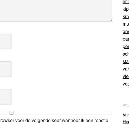
im
ki
kr
mu
on
pa
po
sc
sta
va
vl
vo
Vee
browser voor de volgende keer wanneer ik een reactie
He