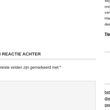
Wij
ond
ver
Hie
des
Tip
N REACTIE ACHTER
reiste velden zijn gemarkeerd met
*
bet
di
ge