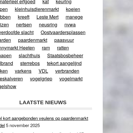
materieel erfgoed
kat
keuring
ppen
kleinhuisdierenmarkt
koeien
abben
kreeft
Leste Mert
manege
izen
nertsen
neusring
nvwa
verdoofde slacht
Oostvaardersplassen
arden
paardenmarkt
paasvuur
nnymarkt Heeten
ram
ratten
hapen
slachthuis
Staatsbosbeheer
lbrand
sterrebos
tekort aangelijnd
rken
varkens
VDL
verbranden
eeskalveren
vogelgriep
vogelmarkt
gelshow
LAATSTE NIEUWS
l kort aangebonden veulens op paardenmarkt
del
5 november 2025