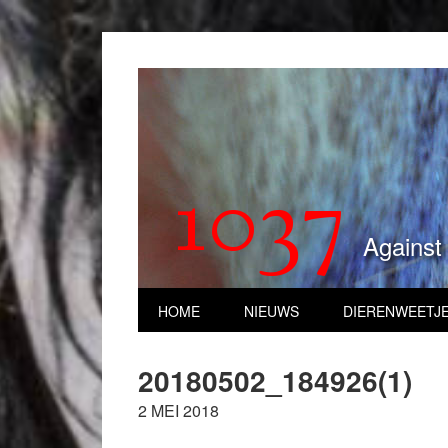
1037
Against
HOME
NIEUWS
DIERENWEETJ
20180502_184926(1)
2 MEI 2018