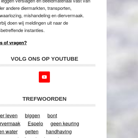
 leggen verslagen en beeldmateriaal vast van
er andere diermarkten, transporten,
waarlozing, mishandeling en diervermaak.
rbij doen wij meldingen uit naar de
betreffende instanties.
s of vragen?
VOLG ONS OP YOUTUBE
TREFWOORDEN
er leven
biggen
bont
ervermaak
Espelo
geen keuring
en water
geiten
handhaving