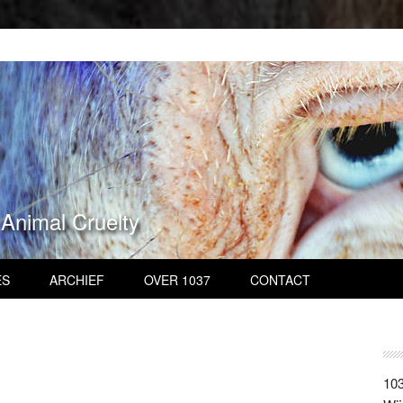
 Animal Cruelty
ES
ARCHIEF
OVER 1037
CONTACT
103