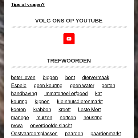
Tips of vragen?
VOLG ONS OP YOUTUBE
TREFWOORDEN
beter leven
biggen
bont
diervermaak
Espelo
geen keuring
geen water
geiten
handhaving
immaterieel erfgoed
kat
keuring
kippen
kleinhuisdierenmarkt
koeien
krabben
kreeft
Leste Mert
manege
muizen
nertsen
neusring
nvwa
onverdoofde slacht
Oostvaardersplassen
paarden
paardenmarkt