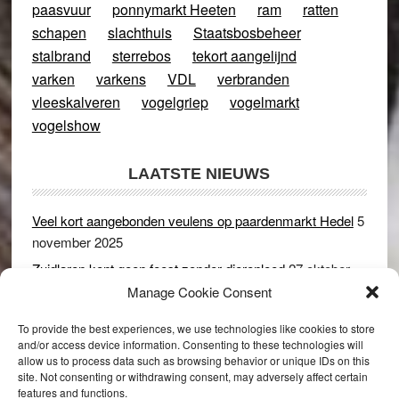
paasvuur
ponnymarkt Heeten
ram
ratten
schapen
slachthuis
Staatsbosbeheer
stalbrand
sterrebos
tekort aangelijnd
varken
varkens
VDL
verbranden
vleeskalveren
vogelgriep
vogelmarkt
vogelshow
LAATSTE NIEUWS
Veel kort aangebonden veulens op paardenmarkt Hedel
5
november 2025
Zuidlaren kent geen feest zonder dierenleed
27 oktober
2025
Manage Cookie Consent
Ruim 150 koeien kwamen in gevaar bij stalbrand in
To provide the best experiences, we use technologies like cookies to store
Rijswijk (Gld)
2 december 2024
and/or access device information. Consenting to these technologies will
allow us to process data such as browsing behavior or unique IDs on this
Dikbillen sieren de troon op schaamteloos Leste Merte in
site. Not consenting or withdrawing consent, may adversely affect certain
Druten
8 november 2024
features and functions.