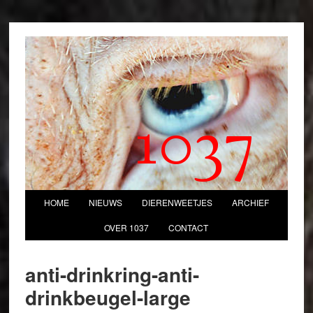
1037
HOME
NIEUWS
DIERENWEETJES
ARCHIEF
OVER 1037
CONTACT
anti-drinkring-anti-
drinkbeugel-large