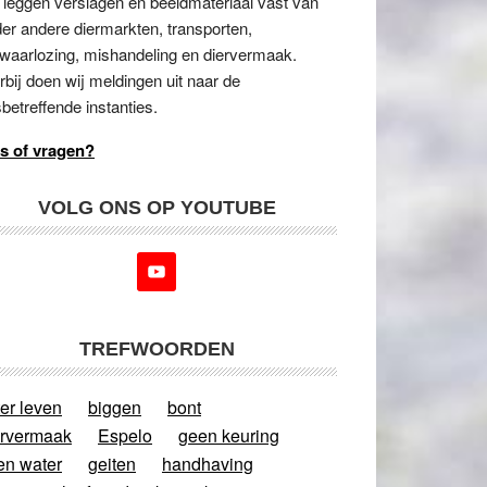
 leggen verslagen en beeldmateriaal vast van
er andere diermarkten, transporten,
waarlozing, mishandeling en diervermaak.
rbij doen wij meldingen uit naar de
betreffende instanties.
s of vragen?
VOLG ONS OP YOUTUBE
TREFWOORDEN
er leven
biggen
bont
ervermaak
Espelo
geen keuring
en water
geiten
handhaving