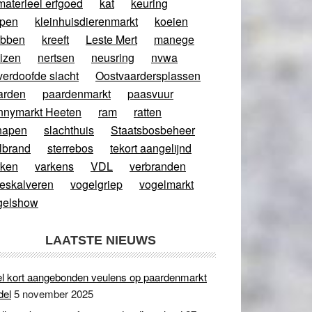
materieel erfgoed
kat
keuring
ppen
kleinhuisdierenmarkt
koeien
abben
kreeft
Leste Mert
manege
izen
nertsen
neusring
nvwa
verdoofde slacht
Oostvaardersplassen
arden
paardenmarkt
paasvuur
nnymarkt Heeten
ram
ratten
hapen
slachthuis
Staatsbosbeheer
lbrand
sterrebos
tekort aangelijnd
rken
varkens
VDL
verbranden
eeskalveren
vogelgriep
vogelmarkt
gelshow
LAATSTE NIEUWS
l kort aangebonden veulens op paardenmarkt
del
5 november 2025