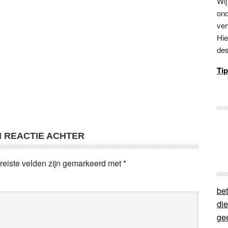
Wij
ond
ver
Hie
des
Tip
N REACTIE ACHTER
reiste velden zijn gemarkeerd met
*
bet
di
ge