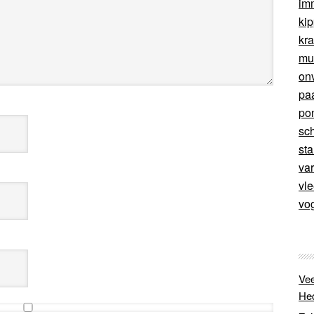
im
ki
kr
mu
on
pa
po
sc
sta
va
vl
vo
Vee
He