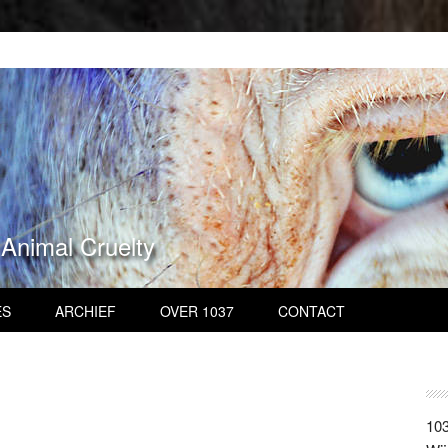
 Animal Cruelty
ES
ARCHIEF
OVER 1037
CONTACT
103