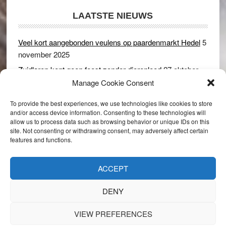
LAATSTE NIEUWS
Veel kort aangebonden veulens op paardenmarkt Hedel
5
november 2025
Zuidlaren kent geen feest zonder dierenleed
27 oktober
2025
Manage Cookie Consent
Ruim 150 koeien kwamen in gevaar bij stalbrand in
To provide the best experiences, we use technologies like cookies to store
Rijswijk (Gld)
2 december 2024
and/or access device information. Consenting to these technologies will
allow us to process data such as browsing behavior or unique IDs on this
Dikbillen sieren de troon op schaamteloos Leste Merte in
site. Not consenting or withdrawing consent, may adversely affect certain
Druten
8 november 2024
features and functions.
Onder genot van een biertje genieten van het paardenleed
in Hedel
5 november 2024
ACCEPT
DENY
VIEW PREFERENCES