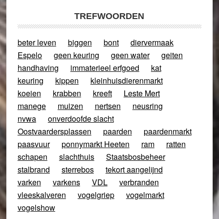
TREFWOORDEN
beter leven
biggen
bont
diervermaak
Espelo
geen keuring
geen water
geiten
handhaving
immaterieel erfgoed
kat
keuring
kippen
kleinhuisdierenmarkt
koeien
krabben
kreeft
Leste Mert
manege
muizen
nertsen
neusring
nvwa
onverdoofde slacht
Oostvaardersplassen
paarden
paardenmarkt
paasvuur
ponnymarkt Heeten
ram
ratten
schapen
slachthuis
Staatsbosbeheer
stalbrand
sterrebos
tekort aangelijnd
varken
varkens
VDL
verbranden
vleeskalveren
vogelgriep
vogelmarkt
vogelshow