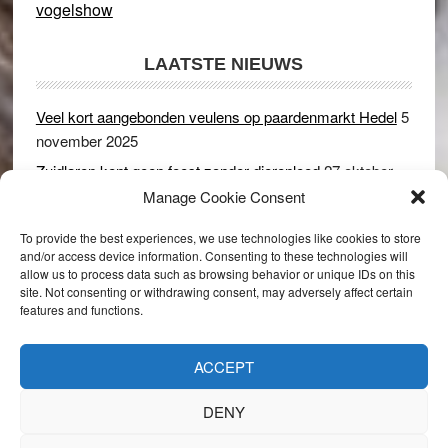
vogelshow
LAATSTE NIEUWS
Veel kort aangebonden veulens op paardenmarkt Hedel
5
november 2025
Zuidlaren kent geen feest zonder dierenleed
27 oktober
2025
Manage Cookie Consent
Ruim 150 koeien kwamen in gevaar bij stalbrand in
To provide the best experiences, we use technologies like cookies to store
Rijswijk (Gld)
2 december 2024
and/or access device information. Consenting to these technologies will
allow us to process data such as browsing behavior or unique IDs on this
Dikbillen sieren de troon op schaamteloos Leste Merte in
site. Not consenting or withdrawing consent, may adversely affect certain
Druten
8 november 2024
features and functions.
Onder genot van een biertje genieten van het paardenleed
in Hedel
5 november 2024
ACCEPT
DENY