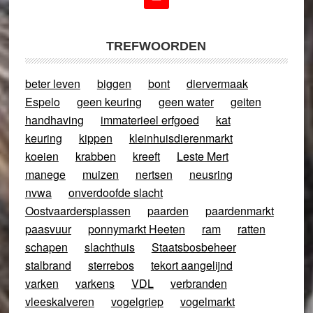
TREFWOORDEN
beter leven
biggen
bont
diervermaak
Espelo
geen keuring
geen water
geiten
handhaving
immaterieel erfgoed
kat
keuring
kippen
kleinhuisdierenmarkt
koeien
krabben
kreeft
Leste Mert
manege
muizen
nertsen
neusring
nvwa
onverdoofde slacht
Oostvaardersplassen
paarden
paardenmarkt
paasvuur
ponnymarkt Heeten
ram
ratten
schapen
slachthuis
Staatsbosbeheer
stalbrand
sterrebos
tekort aangelijnd
varken
varkens
VDL
verbranden
vleeskalveren
vogelgriep
vogelmarkt