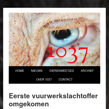
1037
HOME
NIEUWS
DIERENWEETJES
ARCHIEF
OVER 1037
CONTACT
Eerste vuurwerkslachtoffer
omgekomen