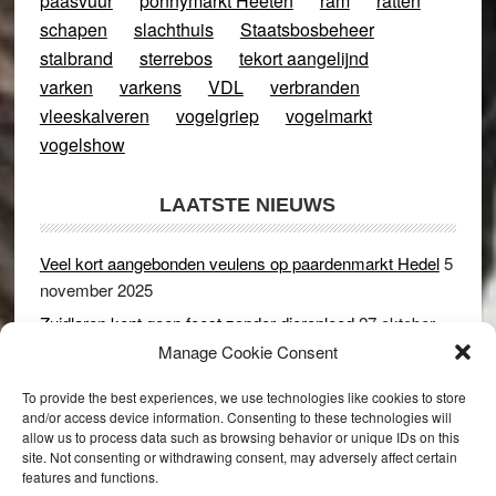
paasvuur
ponnymarkt Heeten
ram
ratten
schapen
slachthuis
Staatsbosbeheer
stalbrand
sterrebos
tekort aangelijnd
varken
varkens
VDL
verbranden
vleeskalveren
vogelgriep
vogelmarkt
vogelshow
LAATSTE NIEUWS
Veel kort aangebonden veulens op paardenmarkt Hedel
5
november 2025
Zuidlaren kent geen feest zonder dierenleed
27 oktober
2025
Manage Cookie Consent
Ruim 150 koeien kwamen in gevaar bij stalbrand in
To provide the best experiences, we use technologies like cookies to store
Rijswijk (Gld)
2 december 2024
and/or access device information. Consenting to these technologies will
allow us to process data such as browsing behavior or unique IDs on this
Dikbillen sieren de troon op schaamteloos Leste Merte in
site. Not consenting or withdrawing consent, may adversely affect certain
Druten
8 november 2024
features and functions.