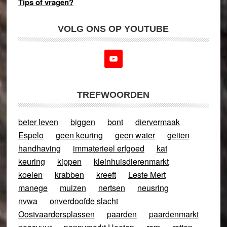
Tips of vragen?
VOLG ONS OP YOUTUBE
TREFWOORDEN
beter leven
biggen
bont
diervermaak
Espelo
geen keuring
geen water
geiten
handhaving
immaterieel erfgoed
kat
keuring
kippen
kleinhuisdierenmarkt
koeien
krabben
kreeft
Leste Mert
manege
muizen
nertsen
neusring
nvwa
onverdoofde slacht
Oostvaardersplassen
paarden
paardenmarkt