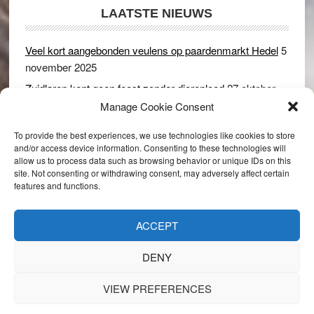
LAATSTE NIEUWS
Veel kort aangebonden veulens op paardenmarkt Hedel
5
november 2025
Zuidlaren kent geen feest zonder dierenleed
27 oktober
2025
Manage Cookie Consent
Ruim 150 koeien kwamen in gevaar bij stalbrand in
To provide the best experiences, we use technologies like cookies to store
Rijswijk (Gld)
2 december 2024
and/or access device information. Consenting to these technologies will
allow us to process data such as browsing behavior or unique IDs on this
Dikbillen sieren de troon op schaamteloos Leste Merte in
site. Not consenting or withdrawing consent, may adversely affect certain
Druten
8 november 2024
features and functions.
Onder genot van een biertje genieten van het paardenleed
in Hedel
5 november 2024
ACCEPT
DENY
VIEW PREFERENCES
Copyright © 2026 · 1037 Against Animal Cruelty