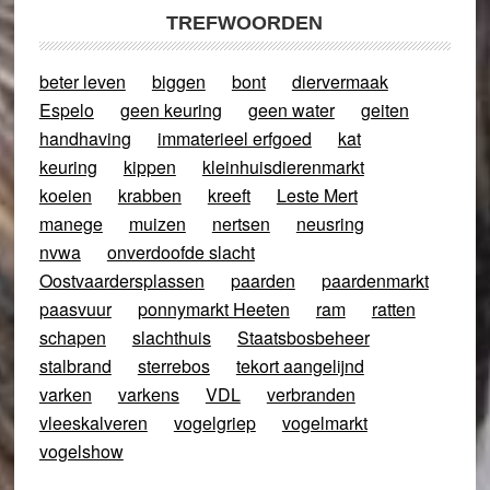
TREFWOORDEN
beter leven
biggen
bont
diervermaak
Espelo
geen keuring
geen water
geiten
handhaving
immaterieel erfgoed
kat
keuring
kippen
kleinhuisdierenmarkt
koeien
krabben
kreeft
Leste Mert
manege
muizen
nertsen
neusring
nvwa
onverdoofde slacht
Oostvaardersplassen
paarden
paardenmarkt
paasvuur
ponnymarkt Heeten
ram
ratten
schapen
slachthuis
Staatsbosbeheer
stalbrand
sterrebos
tekort aangelijnd
varken
varkens
VDL
verbranden
vleeskalveren
vogelgriep
vogelmarkt
vogelshow