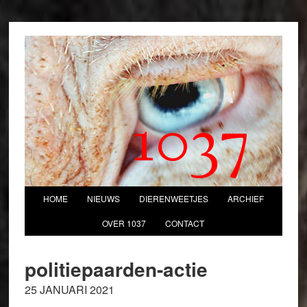
1037
HOME
NIEUWS
DIERENWEETJES
ARCHIEF
OVER 1037
CONTACT
politiepaarden-actie
25 JANUARI 2021