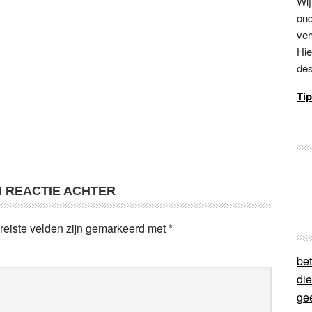
Wij
ond
ver
Hie
des
Tip
N REACTIE ACHTER
reiste velden zijn gemarkeerd met
*
bet
di
ge