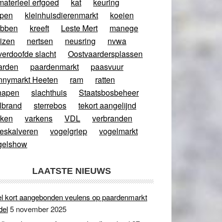
materieel erfgoed
kat
keuring
ppen
kleinhuisdierenmarkt
koeien
abben
kreeft
Leste Mert
manege
izen
nertsen
neusring
nvwa
verdoofde slacht
Oostvaardersplassen
arden
paardenmarkt
paasvuur
nnymarkt Heeten
ram
ratten
hapen
slachthuis
Staatsbosbeheer
lbrand
sterrebos
tekort aangelijnd
rken
varkens
VDL
verbranden
eeskalveren
vogelgriep
vogelmarkt
gelshow
LAATSTE NIEUWS
l kort aangebonden veulens op paardenmarkt
del
5 november 2025