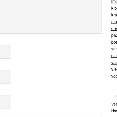
im
ki
kr
mu
on
pa
po
sc
sta
va
vl
vo
Vee
He