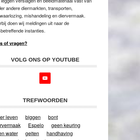
 leggen verslagen en beeldmateriaal vast van
er andere diermarkten, transporten,
waarlozing, mishandeling en diervermaak.
rbij doen wij meldingen uit naar de
betreffende instanties.
s of vragen?
VOLG ONS OP YOUTUBE
TREFWOORDEN
er leven
biggen
bont
ervermaak
Espelo
geen keuring
en water
geiten
handhaving