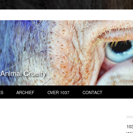
 Animal Cruelty
ES
ARCHIEF
OVER 1037
CONTACT
103