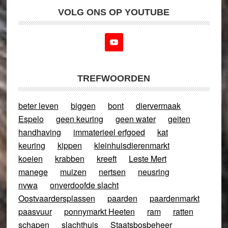
VOLG ONS OP YOUTUBE
TREFWOORDEN
beter leven
biggen
bont
diervermaak
Espelo
geen keuring
geen water
geiten
handhaving
immaterieel erfgoed
kat
keuring
kippen
kleinhuisdierenmarkt
koeien
krabben
kreeft
Leste Mert
manege
muizen
nertsen
neusring
nvwa
onverdoofde slacht
Oostvaardersplassen
paarden
paardenmarkt
paasvuur
ponnymarkt Heeten
ram
ratten
schapen
slachthuis
Staatsbosbeheer