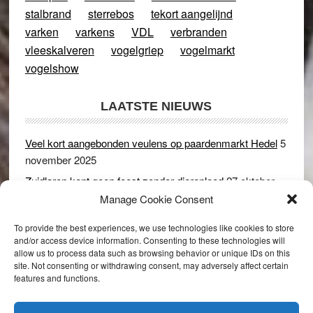
stalbrand
sterrebos
tekort aangelijnd
varken
varkens
VDL
verbranden
vleeskalveren
vogelgriep
vogelmarkt
vogelshow
LAATSTE NIEUWS
Veel kort aangebonden veulens op paardenmarkt Hedel
5
november 2025
Zuidlaren kent geen feest zonder dierenleed
27 oktober
2025
Manage Cookie Consent
Ruim 150 koeien kwamen in gevaar bij stalbrand in
To provide the best experiences, we use technologies like cookies to store
Rijswijk (Gld)
2 december 2024
and/or access device information. Consenting to these technologies will
allow us to process data such as browsing behavior or unique IDs on this
Dikbillen sieren de troon op schaamteloos Leste Merte in
site. Not consenting or withdrawing consent, may adversely affect certain
Druten
8 november 2024
features and functions.
Onder genot van een biertje genieten van het paardenleed
in Hedel
5 november 2024