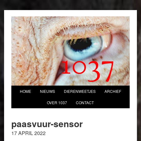
1037
HOME
NIEUWS
DIERENWEETJES
ARCHIEF
OVER 1037
CONTACT
paasvuur-sensor
17 APRIL 2022