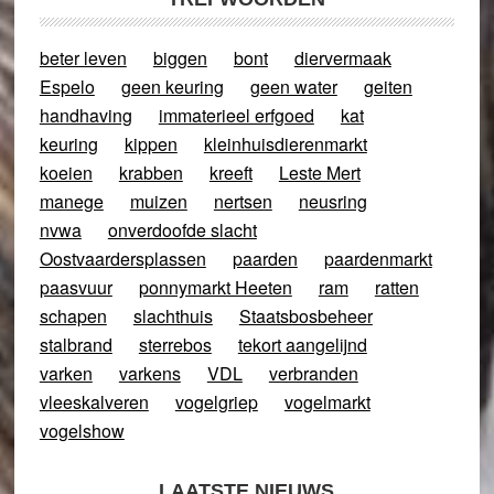
beter leven
biggen
bont
diervermaak
Espelo
geen keuring
geen water
geiten
handhaving
immaterieel erfgoed
kat
keuring
kippen
kleinhuisdierenmarkt
koeien
krabben
kreeft
Leste Mert
manege
muizen
nertsen
neusring
nvwa
onverdoofde slacht
Oostvaardersplassen
paarden
paardenmarkt
paasvuur
ponnymarkt Heeten
ram
ratten
schapen
slachthuis
Staatsbosbeheer
stalbrand
sterrebos
tekort aangelijnd
varken
varkens
VDL
verbranden
vleeskalveren
vogelgriep
vogelmarkt
vogelshow
LAATSTE NIEUWS