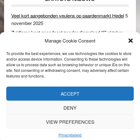
Veel kort aangebonden veulens op paardenmarkt Hedel
5
november 2025
Zuidlaren kent geen feest zonder dierenleed
27 oktober
2025
Manage Cookie Consent
Ruim 150 koeien kwamen in gevaar bij stalbrand in
To provide the best experiences, we use technologies like cookies to store
Rijswijk (Gld)
2 december 2024
and/or access device information. Consenting to these technologies will
allow us to process data such as browsing behavior or unique IDs on this
Dikbillen sieren de troon op schaamteloos Leste Merte in
site. Not consenting or withdrawing consent, may adversely affect certain
Druten
8 november 2024
features and functions.
Onder genot van een biertje genieten van het paardenleed
in Hedel
5 november 2024
ACCEPT
DENY
VIEW PREFERENCES
Copyright © 2026 · 1037 Against Animal Cruelty
Privacybeleid