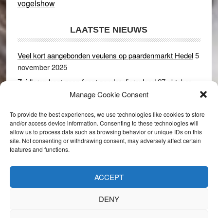
vogelshow
LAATSTE NIEUWS
Veel kort aangebonden veulens op paardenmarkt Hedel
5
november 2025
Zuidlaren kent geen feest zonder dierenleed
27 oktober
2025
Manage Cookie Consent
Ruim 150 koeien kwamen in gevaar bij stalbrand in
To provide the best experiences, we use technologies like cookies to store
Rijswijk (Gld)
2 december 2024
and/or access device information. Consenting to these technologies will
allow us to process data such as browsing behavior or unique IDs on this
Dikbillen sieren de troon op schaamteloos Leste Merte in
site. Not consenting or withdrawing consent, may adversely affect certain
Druten
8 november 2024
features and functions.
Onder genot van een biertje genieten van het paardenleed
in Hedel
5 november 2024
ACCEPT
DENY