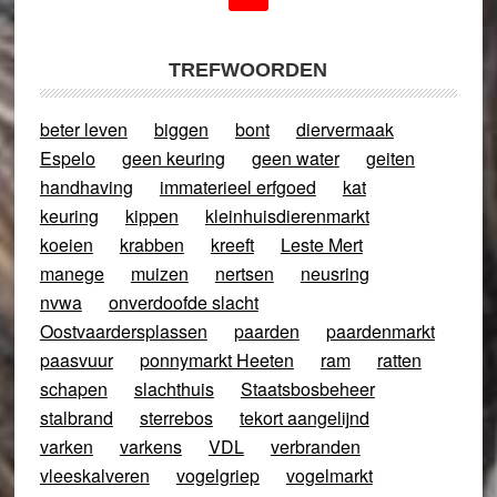
TREFWOORDEN
beter leven
biggen
bont
diervermaak
Espelo
geen keuring
geen water
geiten
handhaving
immaterieel erfgoed
kat
keuring
kippen
kleinhuisdierenmarkt
koeien
krabben
kreeft
Leste Mert
manege
muizen
nertsen
neusring
nvwa
onverdoofde slacht
Oostvaardersplassen
paarden
paardenmarkt
paasvuur
ponnymarkt Heeten
ram
ratten
schapen
slachthuis
Staatsbosbeheer
stalbrand
sterrebos
tekort aangelijnd
varken
varkens
VDL
verbranden
vleeskalveren
vogelgriep
vogelmarkt