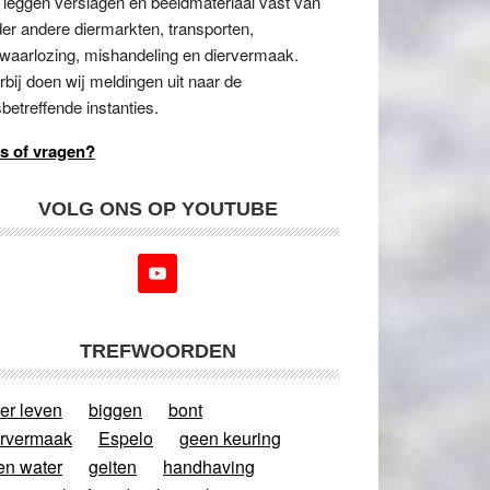
 leggen verslagen en beeldmateriaal vast van
er andere diermarkten, transporten,
waarlozing, mishandeling en diervermaak.
rbij doen wij meldingen uit naar de
betreffende instanties.
s of vragen?
VOLG ONS OP YOUTUBE
TREFWOORDEN
er leven
biggen
bont
ervermaak
Espelo
geen keuring
en water
geiten
handhaving