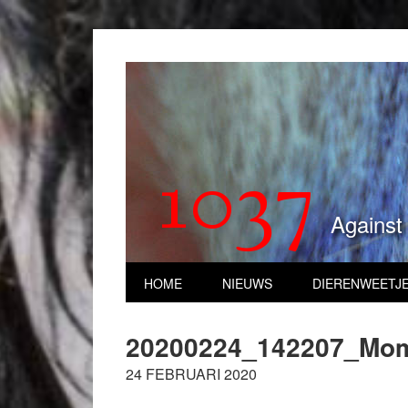
1037
Against
HOME
NIEUWS
DIERENWEETJ
20200224_142207_Mom
24 FEBRUARI 2020