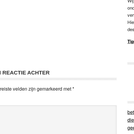
Wij
ond
ver
Hie
des
Tip
N REACTIE ACHTER
reiste velden zijn gemarkeerd met
*
bet
di
ge