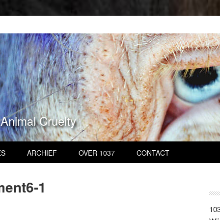
 Animal Cruelty
ES
ARCHIEF
OVER 1037
CONTACT
ent6-1
103