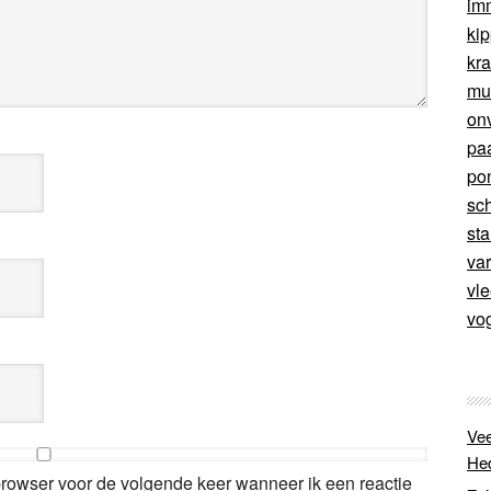
im
ki
kr
mu
on
pa
po
sc
sta
va
vl
vo
Vee
He
browser voor de volgende keer wanneer ik een reactie