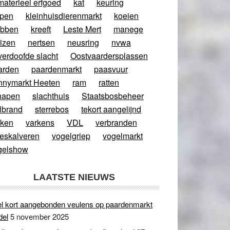
materieel erfgoed
kat
keuring
ppen
kleinhuisdierenmarkt
koeien
abben
kreeft
Leste Mert
manege
izen
nertsen
neusring
nvwa
verdoofde slacht
Oostvaardersplassen
arden
paardenmarkt
paasvuur
nnymarkt Heeten
ram
ratten
hapen
slachthuis
Staatsbosbeheer
lbrand
sterrebos
tekort aangelijnd
rken
varkens
VDL
verbranden
eeskalveren
vogelgriep
vogelmarkt
gelshow
LAATSTE NIEUWS
l kort aangebonden veulens op paardenmarkt
del
5 november 2025