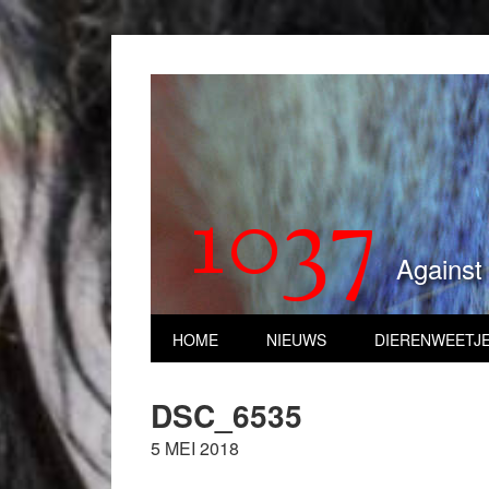
1037
Against
HOME
NIEUWS
DIERENWEETJ
DSC_6535
5 MEI 2018