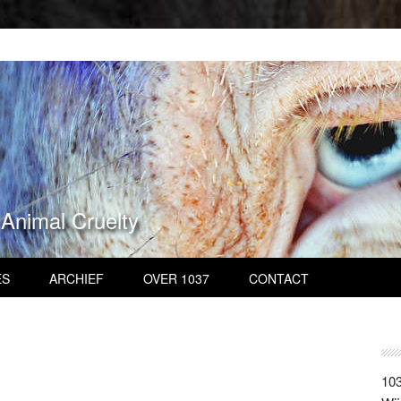
 Animal Cruelty
ES
ARCHIEF
OVER 1037
CONTACT
103