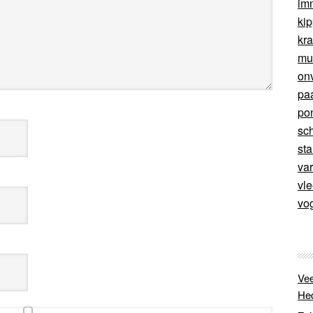
im
ki
kr
mu
on
pa
po
sc
sta
va
vl
vo
Vee
He