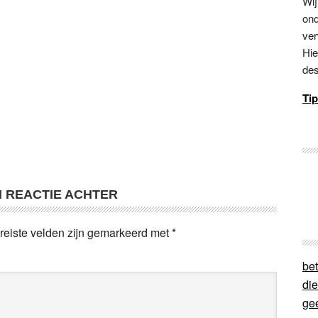
Wij
ond
ver
Hie
des
Tip
N REACTIE ACHTER
reiste velden zijn gemarkeerd met
*
bet
di
ge