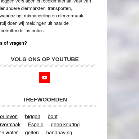
 leggen verslagen en beeldmateriaal vast van
er andere diermarkten, transporten,
waarlozing, mishandeling en diervermaak.
rbij doen wij meldingen uit naar de
betreffende instanties.
s of vragen?
VOLG ONS OP YOUTUBE
TREFWOORDEN
er leven
biggen
bont
ervermaak
Espelo
geen keuring
en water
geiten
handhaving