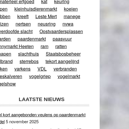
materieel erfgoed
kat
keuring
ppen
kleinhuisdierenmarkt
koeien
abben
kreeft
Leste Mert
manege
izen
nertsen
neusring
nvwa
verdoofde slacht
Oostvaardersplassen
arden
paardenmarkt
paasvuur
nnymarkt Heeten
ram
ratten
hapen
slachthuis
Staatsbosbeheer
lbrand
sterrebos
tekort aangelijnd
rken
varkens
VDL
verbranden
eeskalveren
vogelgriep
vogelmarkt
gelshow
LAATSTE NIEUWS
l kort aangebonden veulens op paardenmarkt
del
5 november 2025