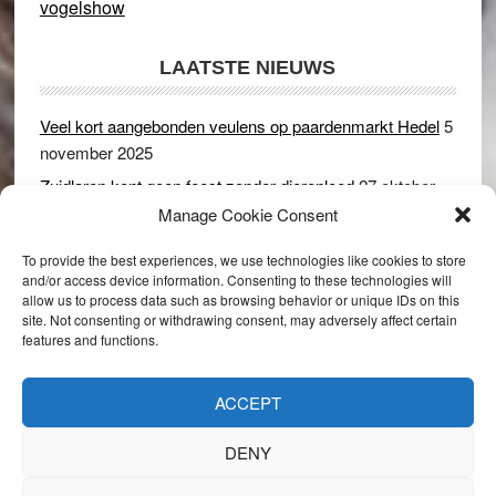
vogelshow
LAATSTE NIEUWS
Veel kort aangebonden veulens op paardenmarkt Hedel
5
november 2025
Zuidlaren kent geen feest zonder dierenleed
27 oktober
2025
Manage Cookie Consent
Ruim 150 koeien kwamen in gevaar bij stalbrand in
To provide the best experiences, we use technologies like cookies to store
Rijswijk (Gld)
2 december 2024
and/or access device information. Consenting to these technologies will
allow us to process data such as browsing behavior or unique IDs on this
Dikbillen sieren de troon op schaamteloos Leste Merte in
site. Not consenting or withdrawing consent, may adversely affect certain
Druten
8 november 2024
features and functions.
Onder genot van een biertje genieten van het paardenleed
in Hedel
5 november 2024
ACCEPT
DENY