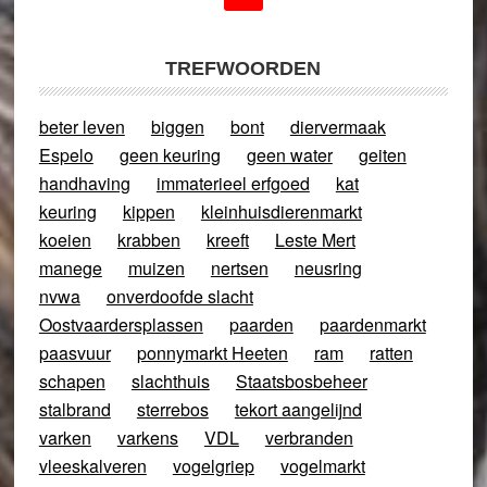
TREFWOORDEN
beter leven
biggen
bont
diervermaak
Espelo
geen keuring
geen water
geiten
handhaving
immaterieel erfgoed
kat
keuring
kippen
kleinhuisdierenmarkt
koeien
krabben
kreeft
Leste Mert
manege
muizen
nertsen
neusring
nvwa
onverdoofde slacht
Oostvaardersplassen
paarden
paardenmarkt
paasvuur
ponnymarkt Heeten
ram
ratten
schapen
slachthuis
Staatsbosbeheer
stalbrand
sterrebos
tekort aangelijnd
varken
varkens
VDL
verbranden
vleeskalveren
vogelgriep
vogelmarkt