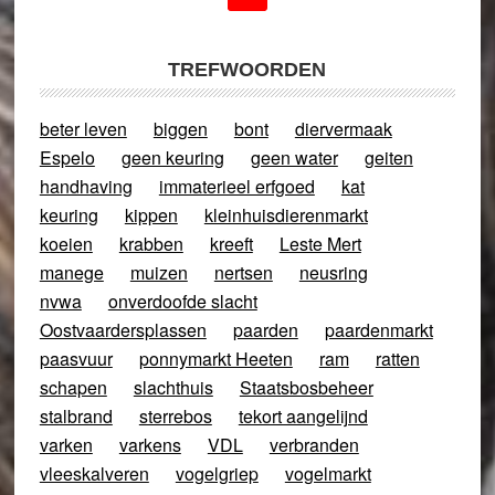
TREFWOORDEN
beter leven
biggen
bont
diervermaak
Espelo
geen keuring
geen water
geiten
handhaving
immaterieel erfgoed
kat
keuring
kippen
kleinhuisdierenmarkt
koeien
krabben
kreeft
Leste Mert
manege
muizen
nertsen
neusring
nvwa
onverdoofde slacht
Oostvaardersplassen
paarden
paardenmarkt
paasvuur
ponnymarkt Heeten
ram
ratten
schapen
slachthuis
Staatsbosbeheer
stalbrand
sterrebos
tekort aangelijnd
varken
varkens
VDL
verbranden
vleeskalveren
vogelgriep
vogelmarkt