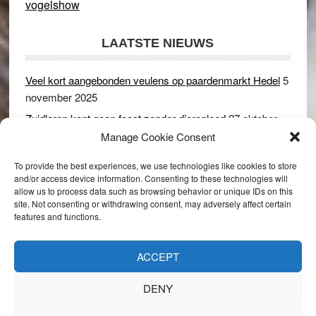
vogelshow
LAATSTE NIEUWS
Veel kort aangebonden veulens op paardenmarkt Hedel
5
november 2025
Zuidlaren kent geen feest zonder dierenleed
27 oktober
2025
Manage Cookie Consent
Ruim 150 koeien kwamen in gevaar bij stalbrand in
To provide the best experiences, we use technologies like cookies to store
Rijswijk (Gld)
2 december 2024
and/or access device information. Consenting to these technologies will
allow us to process data such as browsing behavior or unique IDs on this
Dikbillen sieren de troon op schaamteloos Leste Merte in
site. Not consenting or withdrawing consent, may adversely affect certain
Druten
8 november 2024
features and functions.
Onder genot van een biertje genieten van het paardenleed
in Hedel
5 november 2024
ACCEPT
DENY