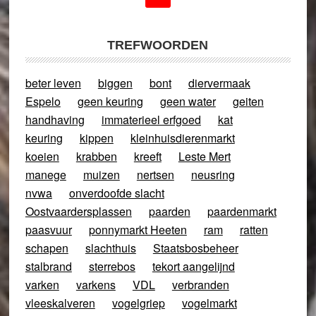
TREFWOORDEN
beter leven
biggen
bont
diervermaak
Espelo
geen keuring
geen water
geiten
handhaving
immaterieel erfgoed
kat
keuring
kippen
kleinhuisdierenmarkt
koeien
krabben
kreeft
Leste Mert
manege
muizen
nertsen
neusring
nvwa
onverdoofde slacht
Oostvaardersplassen
paarden
paardenmarkt
paasvuur
ponnymarkt Heeten
ram
ratten
schapen
slachthuis
Staatsbosbeheer
stalbrand
sterrebos
tekort aangelijnd
varken
varkens
VDL
verbranden
vleeskalveren
vogelgriep
vogelmarkt