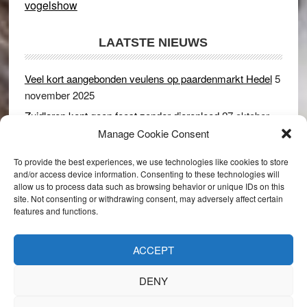
vogelshow
LAATSTE NIEUWS
Veel kort aangebonden veulens op paardenmarkt Hedel
5
november 2025
Zuidlaren kent geen feest zonder dierenleed
27 oktober
2025
Manage Cookie Consent
Ruim 150 koeien kwamen in gevaar bij stalbrand in
To provide the best experiences, we use technologies like cookies to store
Rijswijk (Gld)
2 december 2024
and/or access device information. Consenting to these technologies will
allow us to process data such as browsing behavior or unique IDs on this
Dikbillen sieren de troon op schaamteloos Leste Merte in
site. Not consenting or withdrawing consent, may adversely affect certain
Druten
8 november 2024
features and functions.
Onder genot van een biertje genieten van het paardenleed
in Hedel
5 november 2024
ACCEPT
DENY