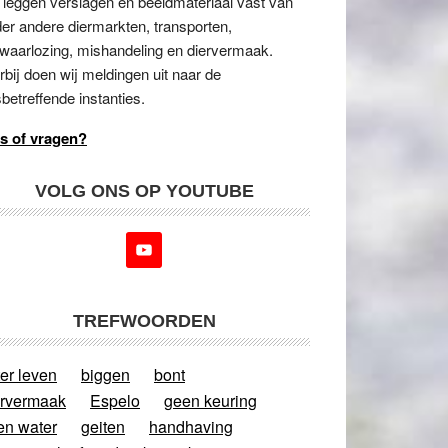
 leggen verslagen en beeldmateriaal vast van
er andere diermarkten, transporten,
waarlozing, mishandeling en diervermaak.
rbij doen wij meldingen uit naar de
betreffende instanties.
s of vragen?
VOLG ONS OP YOUTUBE
TREFWOORDEN
er leven
biggen
bont
ervermaak
Espelo
geen keuring
en water
geiten
handhaving