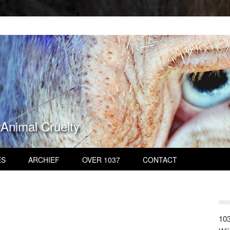
 Animal Cruelty
ES
ARCHIEF
OVER 1037
CONTACT
103