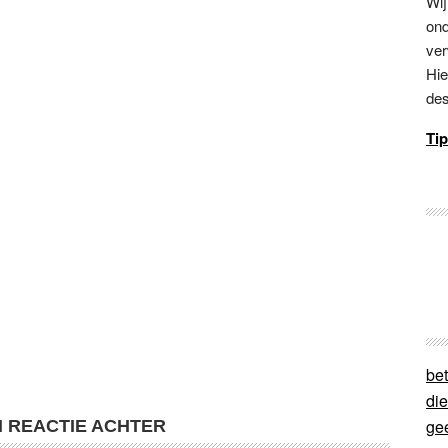
Wij
ond
ver
Hie
des
Tip
bet
di
ge
N REACTIE ACHTER