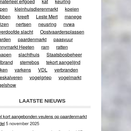
materieel erfgoed
kat
keuring
ppen
kleinhuisdierenmarkt
koeien
abben
kreeft
Leste Mert
manege
izen
nertsen
neusring
nvwa
verdoofde slacht
Oostvaardersplassen
arden
paardenmarkt
paasvuur
nnymarkt Heeten
ram
ratten
hapen
slachthuis
Staatsbosbeheer
lbrand
sterrebos
tekort aangelijnd
rken
varkens
VDL
verbranden
eeskalveren
vogelgriep
vogelmarkt
gelshow
LAATSTE NIEUWS
l kort aangebonden veulens op paardenmarkt
del
5 november 2025