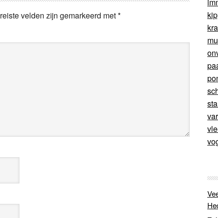
im
ki
reiste velden zijn gemarkeerd met
*
kr
mu
on
pa
po
sc
sta
va
vl
vo
Vee
He