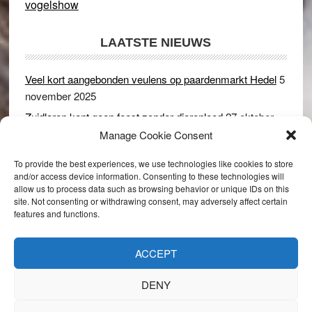
vogelshow
LAATSTE NIEUWS
Veel kort aangebonden veulens op paardenmarkt Hedel
5
november 2025
Zuidlaren kent geen feest zonder dierenleed
27 oktober
2025
Manage Cookie Consent
Ruim 150 koeien kwamen in gevaar bij stalbrand in
To provide the best experiences, we use technologies like cookies to store
Rijswijk (Gld)
2 december 2024
and/or access device information. Consenting to these technologies will
allow us to process data such as browsing behavior or unique IDs on this
Dikbillen sieren de troon op schaamteloos Leste Merte in
site. Not consenting or withdrawing consent, may adversely affect certain
Druten
8 november 2024
features and functions.
Onder genot van een biertje genieten van het paardenleed
in Hedel
5 november 2024
ACCEPT
DENY