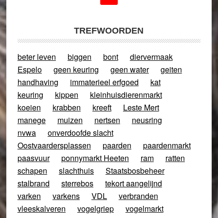
TREFWOORDEN
beter leven
biggen
bont
diervermaak
Espelo
geen keuring
geen water
geiten
handhaving
immaterieel erfgoed
kat
keuring
kippen
kleinhuisdierenmarkt
koeien
krabben
kreeft
Leste Mert
manege
muizen
nertsen
neusring
nvwa
onverdoofde slacht
Oostvaardersplassen
paarden
paardenmarkt
paasvuur
ponnymarkt Heeten
ram
ratten
schapen
slachthuis
Staatsbosbeheer
stalbrand
sterrebos
tekort aangelijnd
varken
varkens
VDL
verbranden
vleeskalveren
vogelgriep
vogelmarkt