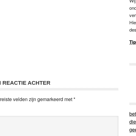
Wij
ond
ver
Hie
des
Tip
N REACTIE ACHTER
reiste velden zijn gemarkeerd met
*
bet
di
ge