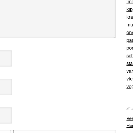
im
ki
kr
mu
on
pa
po
sc
sta
va
vl
vo
Vee
He