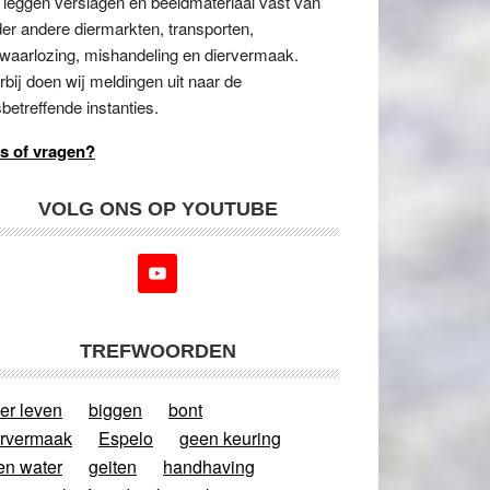
 leggen verslagen en beeldmateriaal vast van
er andere diermarkten, transporten,
waarlozing, mishandeling en diervermaak.
rbij doen wij meldingen uit naar de
betreffende instanties.
s of vragen?
VOLG ONS OP YOUTUBE
TREFWOORDEN
er leven
biggen
bont
ervermaak
Espelo
geen keuring
en water
geiten
handhaving