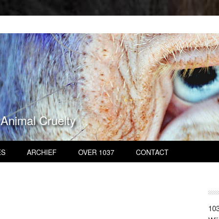
 Animal Cruelty
ES
ARCHIEF
OVER 1037
CONTACT
103