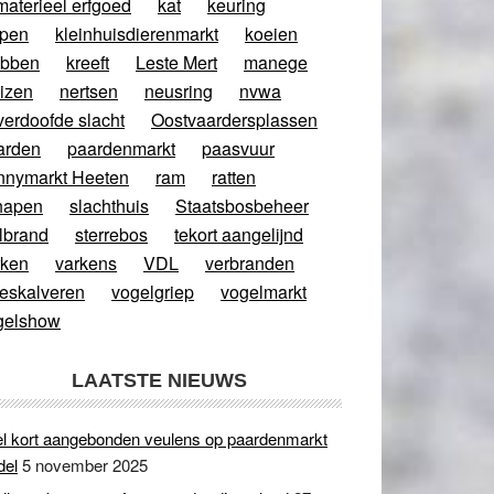
materieel erfgoed
kat
keuring
ppen
kleinhuisdierenmarkt
koeien
abben
kreeft
Leste Mert
manege
izen
nertsen
neusring
nvwa
verdoofde slacht
Oostvaardersplassen
arden
paardenmarkt
paasvuur
nnymarkt Heeten
ram
ratten
hapen
slachthuis
Staatsbosbeheer
lbrand
sterrebos
tekort aangelijnd
rken
varkens
VDL
verbranden
eeskalveren
vogelgriep
vogelmarkt
gelshow
LAATSTE NIEUWS
l kort aangebonden veulens op paardenmarkt
del
5 november 2025