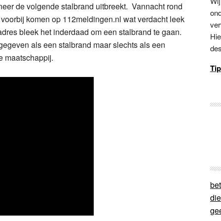
Wij
anneer de volgende stalbrand uitbreekt. Vannacht rond
ond
 voorbij komen op 112meldingen.nl wat verdacht leek
ver
t adres bleek het inderdaad om een stalbrand te gaan.
Hie
gegeven als een stalbrand maar slechts als een
des
de maatschappij.
Tip
bet
di
ge