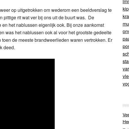
im
ki
t weer op uitgetrokken om wederom een beeldverslag te
kr
ittige rit wat ver bij ons uit de buurt was. De
mu
 en het nablussen eigenlijk ook. Bij onze aankomst
on
 en was het nablussen ook al voor het grootste gedeelte
pa
en toen de meeste brandweerlieden waren vertrokken. Er
po
k deed.
sc
sta
va
vl
vo
Vee
He