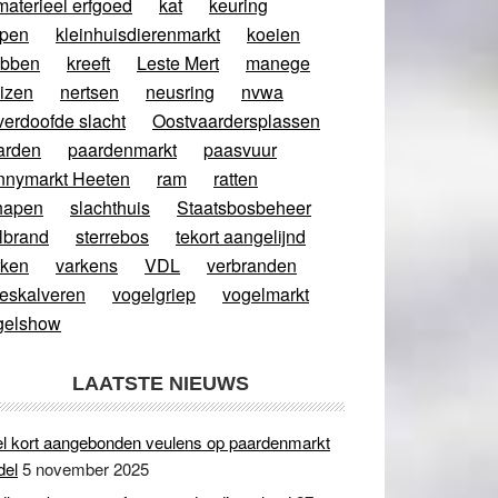
materieel erfgoed
kat
keuring
ppen
kleinhuisdierenmarkt
koeien
abben
kreeft
Leste Mert
manege
izen
nertsen
neusring
nvwa
verdoofde slacht
Oostvaardersplassen
arden
paardenmarkt
paasvuur
nnymarkt Heeten
ram
ratten
hapen
slachthuis
Staatsbosbeheer
lbrand
sterrebos
tekort aangelijnd
rken
varkens
VDL
verbranden
eeskalveren
vogelgriep
vogelmarkt
gelshow
LAATSTE NIEUWS
l kort aangebonden veulens op paardenmarkt
del
5 november 2025