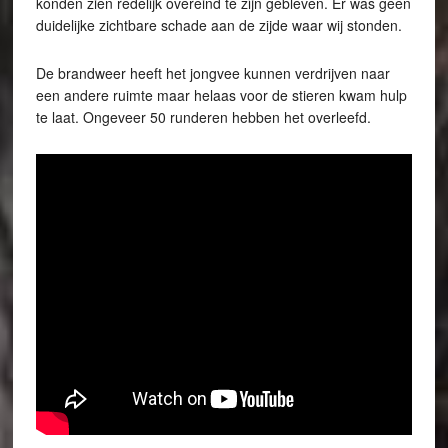
konden zien redelijk overeind te zijn gebleven. Er was geen
duidelijke zichtbare schade aan de zijde waar wij stonden.
De brandweer heeft het jongvee kunnen verdrijven naar
een andere ruimte maar helaas voor de stieren kwam hulp
te laat. Ongeveer 50 runderen hebben het overleefd.