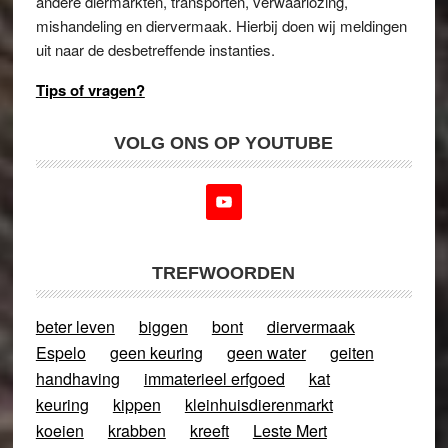
andere diermarkten, transporten, verwaarlozing,
mishandeling en diervermaak. Hierbij doen wij meldingen
uit naar de desbetreffende instanties.
Tips of vragen?
VOLG ONS OP YOUTUBE
TREFWOORDEN
beter leven
biggen
bont
diervermaak
Espelo
geen keuring
geen water
geiten
handhaving
immaterieel erfgoed
kat
keuring
kippen
kleinhuisdierenmarkt
koeien
krabben
kreeft
Leste Mert