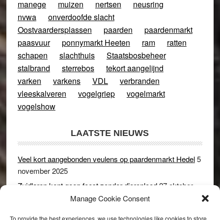
manege
muizen
nertsen
neusring
nvwa
onverdoofde slacht
Oostvaardersplassen
paarden
paardenmarkt
paasvuur
ponnymarkt Heeten
ram
ratten
schapen
slachthuis
Staatsbosbeheer
stalbrand
sterrebos
tekort aangelijnd
varken
varkens
VDL
verbranden
vleeskalveren
vogelgriep
vogelmarkt
vogelshow
LAATSTE NIEUWS
Veel kort aangebonden veulens op paardenmarkt Hedel
5
november 2025
Zuidlaren kent geen feest zonder dierenleed
27 oktober
2025
Manage Cookie Consent
Ruim 150 koeien kwamen in gevaar bij stalbrand in
To provide the best experiences, we use technologies like cookies to store