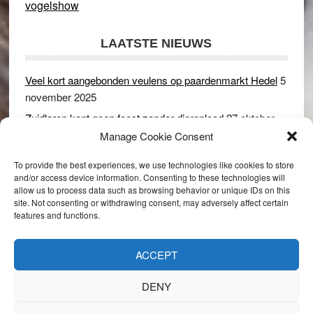
vogelshow
LAATSTE NIEUWS
Veel kort aangebonden veulens op paardenmarkt Hedel
5
november 2025
Zuidlaren kent geen feest zonder dierenleed
27 oktober
2025
Manage Cookie Consent
Ruim 150 koeien kwamen in gevaar bij stalbrand in
To provide the best experiences, we use technologies like cookies to store
Rijswijk (Gld)
2 december 2024
and/or access device information. Consenting to these technologies will
allow us to process data such as browsing behavior or unique IDs on this
Dikbillen sieren de troon op schaamteloos Leste Merte in
site. Not consenting or withdrawing consent, may adversely affect certain
Druten
8 november 2024
features and functions.
Onder genot van een biertje genieten van het paardenleed
in Hedel
5 november 2024
ACCEPT
DENY