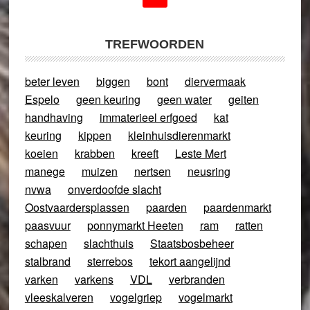
TREFWOORDEN
beter leven
biggen
bont
diervermaak
Espelo
geen keuring
geen water
geiten
handhaving
immaterieel erfgoed
kat
keuring
kippen
kleinhuisdierenmarkt
koeien
krabben
kreeft
Leste Mert
manege
muizen
nertsen
neusring
nvwa
onverdoofde slacht
Oostvaardersplassen
paarden
paardenmarkt
paasvuur
ponnymarkt Heeten
ram
ratten
schapen
slachthuis
Staatsbosbeheer
stalbrand
sterrebos
tekort aangelijnd
varken
varkens
VDL
verbranden
vleeskalveren
vogelgriep
vogelmarkt