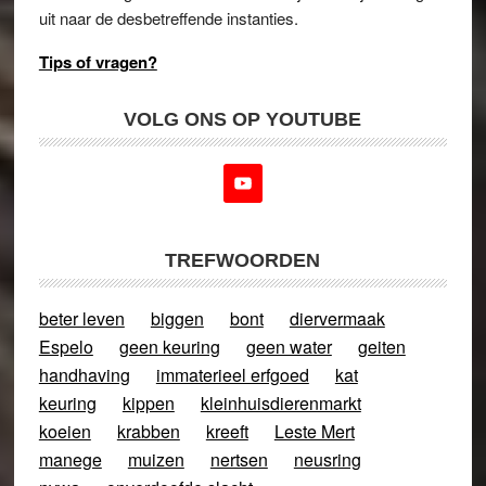
uit naar de desbetreffende instanties.
Tips of vragen?
VOLG ONS OP YOUTUBE
TREFWOORDEN
beter leven
biggen
bont
diervermaak
Espelo
geen keuring
geen water
geiten
handhaving
immaterieel erfgoed
kat
keuring
kippen
kleinhuisdierenmarkt
koeien
krabben
kreeft
Leste Mert
manege
muizen
nertsen
neusring