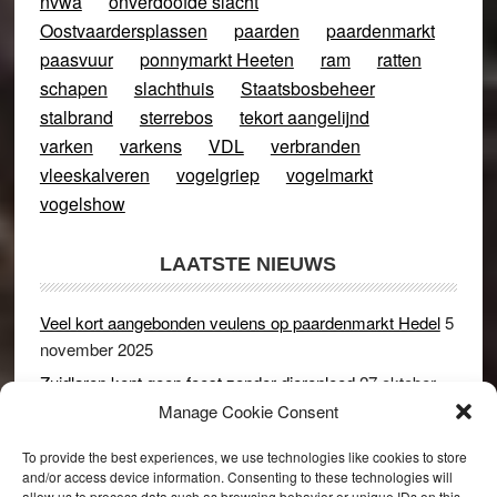
nvwa
onverdoofde slacht
Oostvaardersplassen
paarden
paardenmarkt
paasvuur
ponnymarkt Heeten
ram
ratten
schapen
slachthuis
Staatsbosbeheer
stalbrand
sterrebos
tekort aangelijnd
varken
varkens
VDL
verbranden
vleeskalveren
vogelgriep
vogelmarkt
vogelshow
LAATSTE NIEUWS
Veel kort aangebonden veulens op paardenmarkt Hedel
5
november 2025
Zuidlaren kent geen feest zonder dierenleed
27 oktober
2025
Manage Cookie Consent
Ruim 150 koeien kwamen in gevaar bij stalbrand in
To provide the best experiences, we use technologies like cookies to store
Rijswijk (Gld)
2 december 2024
and/or access device information. Consenting to these technologies will
allow us to process data such as browsing behavior or unique IDs on this