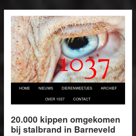
1037
HOME
NIEUWS
DIERENWEETJES
ARCHIEF
OVER 1037
CONTACT
20.000 kippen omgekomen
bij stalbrand in Barneveld