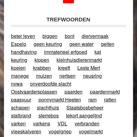
TREFWOORDEN
beter leven
biggen
bont
diervermaak
Espelo
geen keuring
geen water
geiten
handhaving
immaterieel erfgoed
kat
keuring
kippen
kleinhuisdierenmarkt
koeien
krabben
kreeft
Leste Mert
manege
muizen
nertsen
neusring
nvwa
onverdoofde slacht
Oostvaardersplassen
paarden
paardenmarkt
paasvuur
ponnymarkt Heeten
ram
ratten
schapen
slachthuis
Staatsbosbeheer
stalbrand
sterrebos
tekort aangelijnd
varken
varkens
VDL
verbranden
vleeskalveren
vogelgriep
vogelmarkt