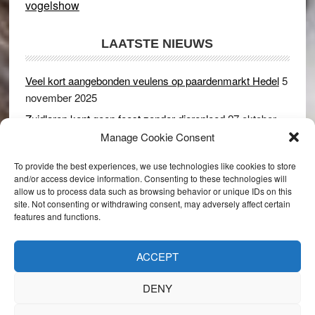
vogelshow
LAATSTE NIEUWS
Veel kort aangebonden veulens op paardenmarkt Hedel
5
november 2025
Zuidlaren kent geen feest zonder dierenleed
27 oktober
2025
Manage Cookie Consent
Ruim 150 koeien kwamen in gevaar bij stalbrand in
To provide the best experiences, we use technologies like cookies to store
Rijswijk (Gld)
2 december 2024
and/or access device information. Consenting to these technologies will
allow us to process data such as browsing behavior or unique IDs on this
Dikbillen sieren de troon op schaamteloos Leste Merte in
site. Not consenting or withdrawing consent, may adversely affect certain
Druten
8 november 2024
features and functions.
Onder genot van een biertje genieten van het paardenleed
in Hedel
5 november 2024
ACCEPT
DENY