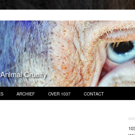
 Animal Cruelty
ES
ARCHIEF
OVER 1037
CONTACT
103