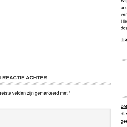
Wij
ond
ver
Hie
des
Tip
N REACTIE ACHTER
reiste velden zijn gemarkeerd met
*
bet
di
ge