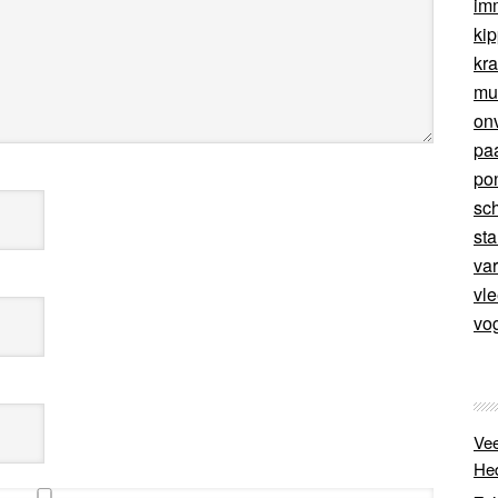
im
ki
kr
mu
on
pa
po
sc
sta
va
vl
vo
Vee
He