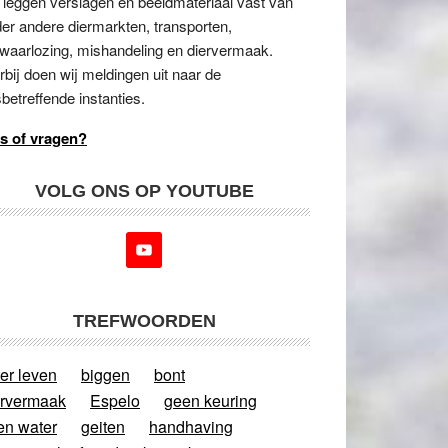
 leggen verslagen en beeldmateriaal vast van
er andere diermarkten, transporten,
waarlozing, mishandeling en diervermaak.
rbij doen wij meldingen uit naar de
betreffende instanties.
s of vragen?
VOLG ONS OP YOUTUBE
TREFWOORDEN
er leven
biggen
bont
ervermaak
Espelo
geen keuring
en water
geiten
handhaving