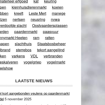
materieel erfgoed
kat
keuring
ppen
kleinhuisdierenmarkt
koeien
abben
kreeft
Leste Mert
manege
izen
nertsen
neusring
nvwa
verdoofde slacht
Oostvaardersplassen
arden
paardenmarkt
paasvuur
nnymarkt Heeten
ram
ratten
hapen
slachthuis
Staatsbosbeheer
lbrand
sterrebos
tekort aangelijnd
rken
varkens
VDL
verbranden
eeskalveren
vogelgriep
vogelmarkt
gelshow
LAATSTE NIEUWS
l kort aangebonden veulens op paardenmarkt
del
5 november 2025